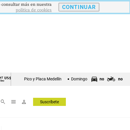
 o consultar más en nuestra
CONTINUAR
politica de cookies
3,48
US$3342,60
1621,34 pts
$
ORO
COLCAP
USD/COP
Pico y Placa Medellín
Domingo
no
no
Onza Troy
Índ. Bursátil
Dólar Spot
▼ 1.12
▲ 8.20
▲ 0.67
search
menu
person
Suscríbete