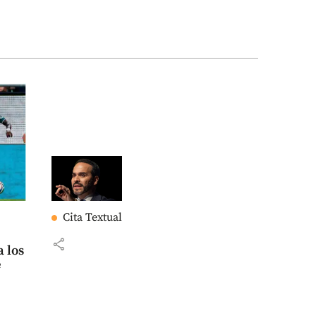
Cita Textual
share
 los
e