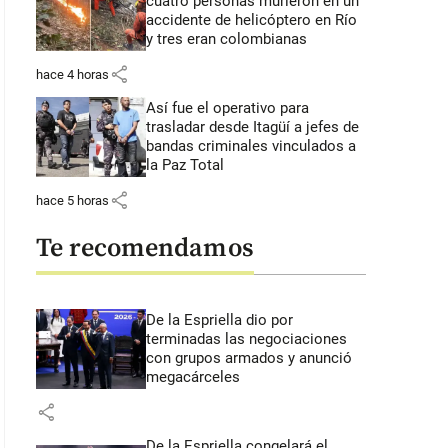
cuatro personas murieron en un
accidente de helicóptero en Río
y tres eran colombianas
share
hace 4 horas
Así fue el operativo para
trasladar desde Itagüí a jefes de
bandas criminales vinculados a
la Paz Total
share
hace 5 horas
Te recomendamos
De la Espriella dio por
terminadas las negociaciones
con grupos armados y anunció
megacárceles
share
De la Espriella congelará el