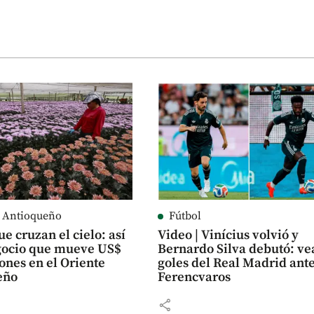
e Antioqueño
Fútbol
ue cruzan el cielo: así
Video | Vinícius volvió y
egocio que mueve US$
Bernardo Silva debutó: vea
ones en el Oriente
goles del Real Madrid ant
eño
Ferencvaros
share