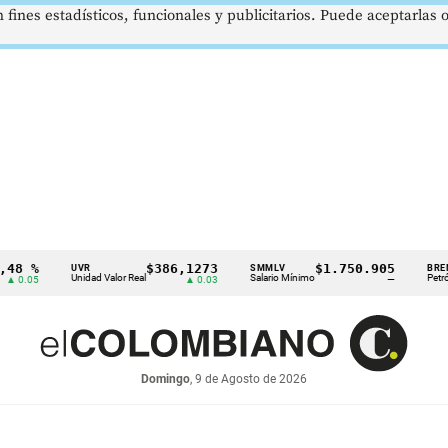
 fines estadísticos, funcionales y publicitarios. Puede aceptarlas
$386,1273
$1.750.905
US$7
UVR
SMMLV
BRENT
Unidad Valor Real
Salario Mínimo
Petróleo
▲ 0.03
—
Domingo
, 9 de Agosto de 2026