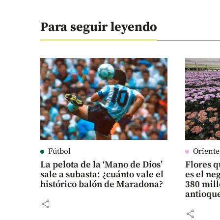
Para seguir leyendo
Fútbol
Orient
La pelota de la ‘Mano de Dios’
Flores q
sale a subasta: ¿cuánto vale el
es el n
histórico balón de Maradona?
380 mill
antioqu
share
share