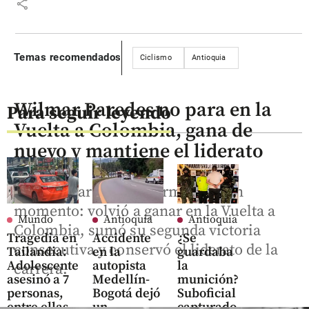
share
Temas recomendados
Ciclismo
Antioquia
Wilmar Paredes no para en la
Para seguir leyendo
Vuelta a Colombia, gana de
nuevo y mantiene el liderato
Wilmar Paredes confirmó su gran
momento: volvió a ganar en la Vuelta a
Mundo
Antioquia
Antioquia
Colombia, sumó su segunda victoria
Tragedia en
Accidente
¿Se
consecutiva y conservó el liderato de la
Tailandia:
en la
guardaba
Adolescente
autopista
la
carrera.
asesinó a 7
Medellín-
munición?
personas,
Bogotá dejó
Suboficial
entre ellas,
un
capturado