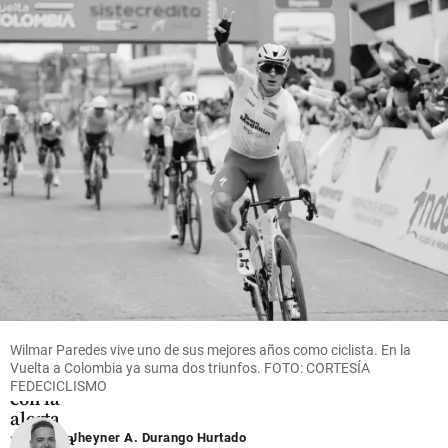
sus abuelos
motociclista
en cantón
fallecido
militar de
share
Urabá
share
share
Colombia
Nuevas
emisiones
de ceniza
en el
volcán
Puracé:
Wilmar Paredes vive uno de sus mejores años como ciclista. En la
así está la
Vuelta a Colombia ya suma dos triunfos. FOTO: CORTESÍA
situación
FEDECICLISMO
con la
alerta
naranja
Jheyner A. Durango Hurtado