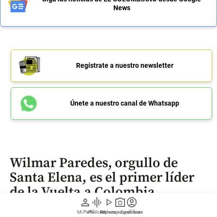
News
Regístrate a nuestro newsletter
Únete a nuestro canal de Whatsapp
Wilmar Paredes, orgullo de
Santa Elena, es el primer líder
de la Vuelta a Colombia
person
graphic_eq
play_arrow
photo_camera
account_circle
Mi Perfil
Pódcast
Reportajes gráficos
Videos
Suscríbete