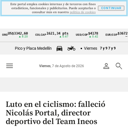
Este portal emplea cookies internas y de terceros con fines
estadísticos, funcionales y publicitarios. Puede aceptarlas o
CONTINUAR
consultar más en nuestra
politica de cookies
US$3342,60
1621,34 pts
$4178
$3672
RO
COLCAP
USD/COP
EUR/COP
Cintillo
▲ 8.20
▲ 0.67
▲ 0.42
—
de
Pico y Placa Medellín
Viernes
7 y 9
7 y 9
indicadores
económicos
menu
person
search
Viernes
, 7 de Agosto de 2026
Colombia
Luto en el ciclismo: falleció
Nicolás Portal, director
deportivo del Team Ineos