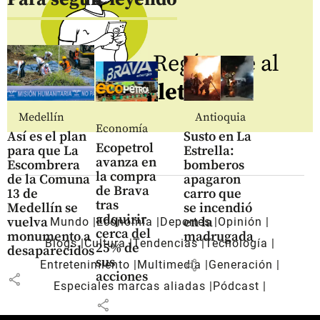
Regístrate al
newsletter
Medellín
Antioquia
Economía
Así es el plan
Susto en La
Ecopetrol
para que La
Estrella:
avanza en
Escombrera
bomberos
la compra
de la Comuna
apagaron
de Brava
13 de
carro que
tras
Medellín se
se incendió
adquirir
vuelva
en la
Mundo
Economía
Deportes
Opinión
cerca del
monumento a
madrugada
Blogs
Cultura
Tendencias
Tecnología
25% de
desaparecidos
sus
share
Entretenimiento
Multimedia
Generación
acciones
share
Especiales marcas aliadas
Pódcast
share