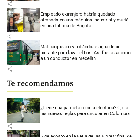
share
Empleado extranjero habría quedado
atrapado en una máquina industrial y murió
en una fábrica de Bogotá
share
Mal parqueado y robándose agua de un
hidrante para lavar el bus: Así fue la sanción
a un conductor en Medellín
share
Te recomendamos
¿Tiene una patineta o cicla eléctrica? Ojo a
las nuevas reglas para circular en Colombia
share
6 de agosto en la Feria de las Flores: final de