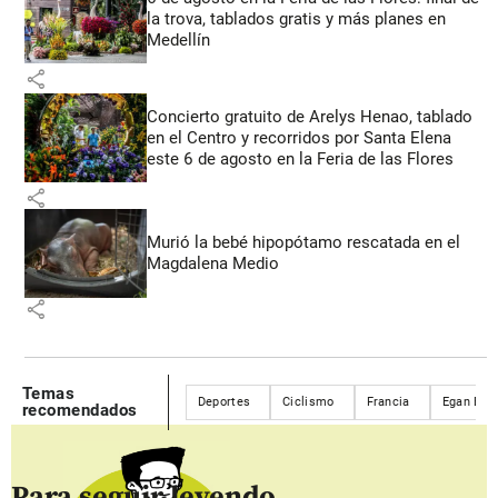
la trova, tablados gratis y más planes en
Medellín
share
Concierto gratuito de Arelys Henao, tablado
en el Centro y recorridos por Santa Elena
este 6 de agosto en la Feria de las Flores
share
Murió la bebé hipopótamo rescatada en el
Magdalena Medio
share
Temas
Deportes
Ciclismo
Francia
Egan Ber
recomendados
Para seguir leyendo