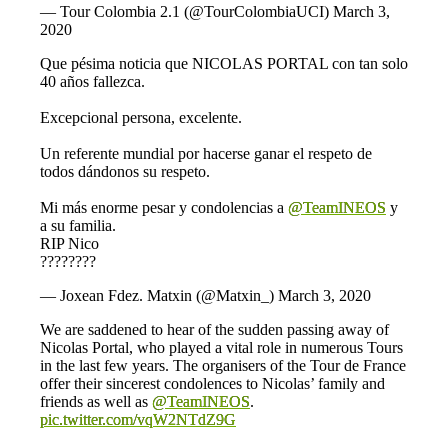
— Tour Colombia 2.1 (@TourColombiaUCI)
March 3,
2020
Que pésima noticia que NICOLAS PORTAL con tan solo
40 años fallezca.
Excepcional persona, excelente.
Un referente mundial por hacerse ganar el respeto de
todos dándonos su respeto.
Mi más enorme pesar y condolencias a
@TeamINEOS
y
a su familia.
RIP Nico
????????
— Joxean Fdez. Matxin (@Matxin_)
March 3, 2020
We are saddened to hear of the sudden passing away of
Nicolas Portal, who played a vital role in numerous Tours
in the last few years. The organisers of the Tour de France
offer their sincerest condolences to Nicolas’ family and
friends as well as
@TeamINEOS
.
pic.twitter.com/vqW2NTdZ9G