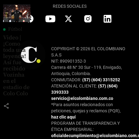
REDES SOCIALES
Fútbol
Video |
¡Como
COPYRIGHT © 2026 EL COLOMBIANO
toda una
S.A.S
leyenda!
NIT: 890901352-3
Así fue
Carrera 48 N° 30 Sur - 119, Envigado,
recibido
Antioquia, Colombia.
Vozinha
CONMUTADOR:
(57) (604) 3315252
en el
ATENCIÓN AL CLIENTE:
(57) (604)
estadio de
3393333
Colo Colo
servicio@elcolombiano.com.co
*Para asuntos relacionados con
share
peticiones, quejas y reclamos (PQR),
haz clic aquí
PROGRAMA DE TRANSPARENCIA Y
ÉTICA EMPRESARIAL:
oficialdecumplimiento@elcolombiano.com.