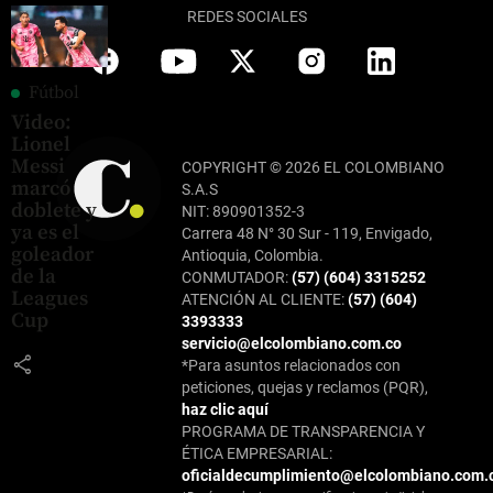
REDES SOCIALES
Fútbol
Video:
Lionel
Messi
COPYRIGHT © 2026 EL COLOMBIANO
marcó
S.A.S
doblete y
NIT: 890901352-3
ya es el
Carrera 48 N° 30 Sur - 119, Envigado,
goleador
Antioquia, Colombia.
de la
CONMUTADOR:
(57) (604) 3315252
Leagues
ATENCIÓN AL CLIENTE:
(57) (604)
Cup
3393333
servicio@elcolombiano.com.co
share
*Para asuntos relacionados con
peticiones, quejas y reclamos (PQR),
haz clic aquí
PROGRAMA DE TRANSPARENCIA Y
ÉTICA EMPRESARIAL:
oficialdecumplimiento@elcolombiano.com.