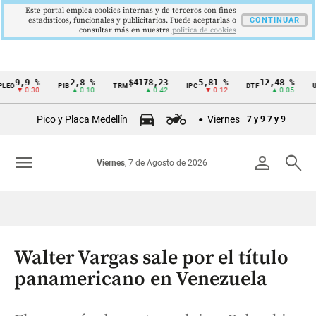
Este portal emplea cookies internas y de terceros con fines
estadísticos, funcionales y publicitarios. Puede aceptarlas o
CONTINUAR
consultar más en nuestra
politica de cookies
9,9 %
2,8 %
$4178,23
5,81 %
12,48 %
EO
PIB
TRM
IPC
DTF
UV
Cintillo
▼ 0.30
▲ 0.10
▲ 0.42
▼ 0.12
▲ 0.05
de
Pico y Placa Medellín
Viernes
7 y 9
7 y 9
indicadores
económicos
menu
person
search
Viernes
, 7 de Agosto de 2026
Colombia
Walter Vargas sale por el título
panamericano en Venezuela