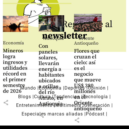
Regístrate al
newsletter
Antioquia
Oriente
Economía
Antioqueño
Con
Mineros
Flores que
paneles
logra
cruzan el
solares,
ingresos y
cielo: así
llevarán
utilidades
es el
energía a
récord en
negocio
habitantes
el primer
que mueve
ubicados
semestre
US$ 380
a orillas
Mundo
Economía
Deportes
Opinión
de 2026
millones
del río
en el
Blogs
Cultura
Tendencias
Tecnología
Atrato, en
share
Oriente
Antioquia
Entretenimiento
Multimedia
Generación
antioqueño
Especiales marcas aliadas
Pódcast
share
share