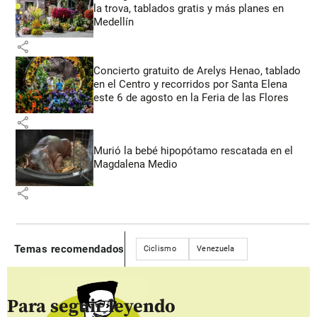
la trova, tablados gratis y más planes en
Medellín
share
Concierto gratuito de Arelys Henao, tablado
en el Centro y recorridos por Santa Elena
este 6 de agosto en la Feria de las Flores
share
Murió la bebé hipopótamo rescatada en el
Magdalena Medio
share
Temas recomendados
Ciclismo
Venezuela
Para seguir leyendo