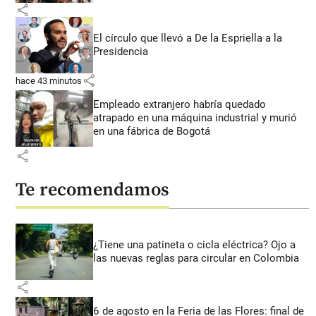
share
El círculo que llevó a De la Espriella a la
Presidencia
share
hace 43 minutos
Empleado extranjero habría quedado
atrapado en una máquina industrial y murió
en una fábrica de Bogotá
share
Te recomendamos
¿Tiene una patineta o cicla eléctrica? Ojo a
las nuevas reglas para circular en Colombia
share
6 de agosto en la Feria de las Flores: final de