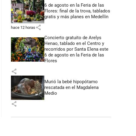
6 de agosto en la Feria de las
Flores: final de la trova, tablados
gratis y más planes en Medellín
share
hace 12 horas
Concierto gratuito de Arelys
Henao, tablado en el Centro y
recorridos por Santa Elena este
6 de agosto en la Feria de las
Flores
share
Murió la bebé hipopótamo
rescatada en el Magdalena
Medio
share