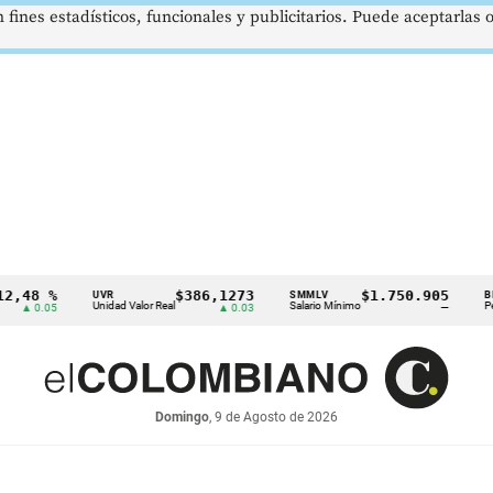
 fines estadísticos, funcionales y publicitarios. Puede aceptarlas
 %
$386,1273
$1.750.905
U
UVR
SMMLV
BRENT
Unidad Valor Real
Salario Mínimo
Petróleo
05
▲ 0.03
—
Domingo
, 9 de Agosto de 2026