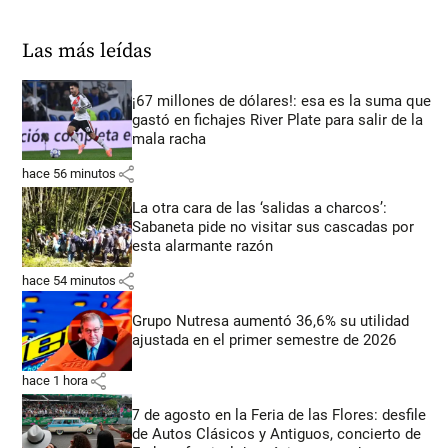
Las más leídas
¡67 millones de dólares!: esa es la suma que
gastó en fichajes River Plate para salir de la
mala racha
share
hace 56 minutos
La otra cara de las ‘salidas a charcos’:
Sabaneta pide no visitar sus cascadas por
esta alarmante razón
share
hace 54 minutos
Grupo Nutresa aumentó 36,6% su utilidad
ajustada en el primer semestre de 2026
share
hace 1 hora
7 de agosto en la Feria de las Flores: desfile
de Autos Clásicos y Antiguos, concierto de