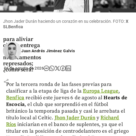
Salud
MinSalud
designada
Jhon Jader Durán haciendo un corazón en su celebración. FOTO:
X
anunció plan
SLBenfica
de choque
para aliviar
citas y entrega
de
Juan Andrés Jiménez Galvis
medicamentos
represados;
06 de agosto de 2026
¿cómo será?
share
Por la tercera ronda de las fases previas para
clasificar a la etapa de liga de la
Europa League
,
Benfica
recibió este jueves 6 de agosto al
Hearts de
Escocia
, el club que sorprendió en el fútbol
británico la temporada pasada y casi le arrebata el
título local al Celtic.
Jhon Jader Durán
y
Richard
Ríos
iniciarían en el banco de suplentes, ya que el
titular en la posición de centrodelantero es el griego