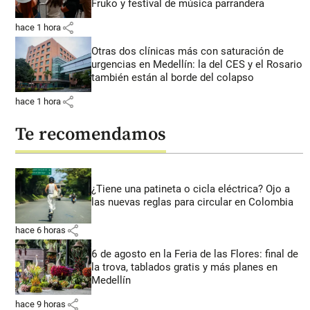
Fruko y festival de música parrandera
share
hace 1 hora
Otras dos clínicas más con saturación de
urgencias en Medellín: la del CES y el Rosario
también están al borde del colapso
share
hace 1 hora
Te recomendamos
¿Tiene una patineta o cicla eléctrica? Ojo a
las nuevas reglas para circular en Colombia
share
hace 6 horas
6 de agosto en la Feria de las Flores: final de
la trova, tablados gratis y más planes en
Medellín
share
hace 9 horas