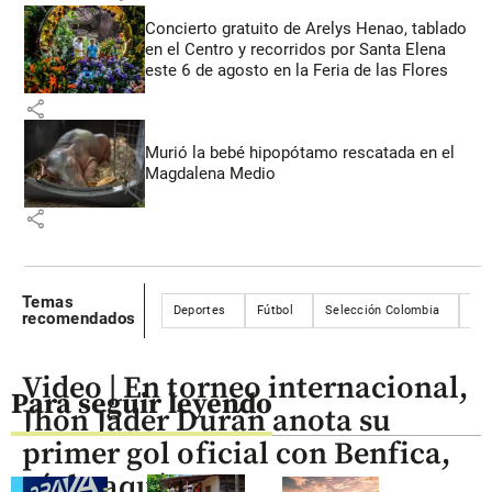
Concierto gratuito de Arelys Henao, tablado
en el Centro y recorridos por Santa Elena
este 6 de agosto en la Feria de las Flores
share
Murió la bebé hipopótamo rescatada en el
Magdalena Medio
share
Temas
Deportes
Fútbol
Selección Colombia
Jue
recomendados
Video | En torneo internacional,
Para seguir leyendo
Jhon Jader Durán anota su
primer gol oficial con Benfica,
véalo aquí