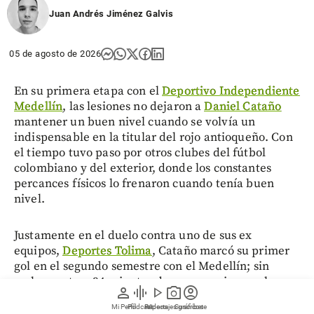
Juan Andrés Jiménez Galvis
05 de agosto de 2026
En su primera etapa con el
Deportivo Independiente
Medellín
, las lesiones no dejaron a
Daniel Cataño
mantener un buen nivel cuando se volvía un
indispensable en la titular del rojo antioqueño. Con
el tiempo tuvo paso por otros clubes del fútbol
colombiano y del exterior, donde los constantes
percances físicos lo frenaron cuando tenía buen
nivel.
Justamente en el duelo contra uno de sus ex
equipos,
Deportes Tolima
, Cataño marcó su primer
gol en el segundo semestre con el Medellín; sin
embargo, tras 34 minutos de compromiso en el
person
graphic_eq
play_arrow
photo_camera
account_circle
Manuel Murillo Toro, el volante creativo salió del
Mi Perfil
Pódcast
Reportajes gráficos
Videos
Suscríbete
campo tras sufrir una molestia muscular. Los de