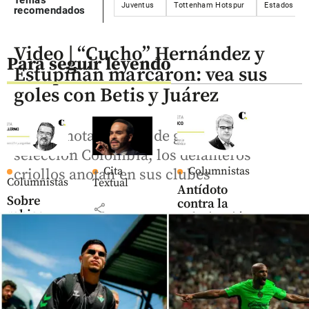
Juventus
Tottenham Hotspur
Estados Uni
recomendados
Video | “Cucho” Hernández y
Para seguir leyendo
Estupiñán marcaron: vea sus
goles con Betis y Juárez
Ante la notable falta de gol en la
selección Colombia, los delanteros
Cita
Columnistas
criollos anotan en sus clubes
Columnistas
Textual
Antídoto
Sobre
contra la
share
rabias
polarización
crecidas y
tóxica
seguidas
share
share