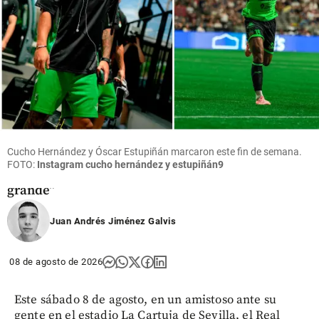
Fútbol
Jáminton
Campaz
revela su
futuro tras
brillar en
Argentina:
“Quiero
Cucho Hernández y Óscar Estupiñán marcaron este fin de semana.
salir por la
FOTO:
Instagram cucho hernández y estupiñán9
puerta
grande”
share
Juan Andrés Jiménez Galvis
08 de agosto de 2026
Este sábado 8 de agosto, en un amistoso ante su
gente en el estadio La Cartuja de Sevilla, el Real