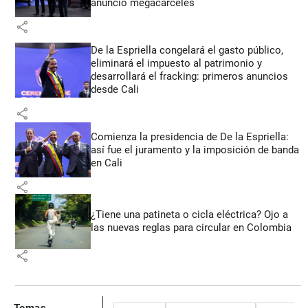
anunció megacárceles
share
De la Espriella congelará el gasto público,
eliminará el impuesto al patrimonio y
desarrollará el fracking: primeros anuncios
desde Cali
share
Comienza la presidencia de De la Espriella:
así fue el juramento y la imposición de banda
en Cali
share
¿Tiene una patineta o cicla eléctrica? Ojo a
las nuevas reglas para circular en Colombia
share
Temas