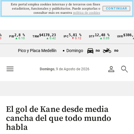
Este portal emplea cookies internas y de terceros con fines
estadísticos, funcionales y publicitarios. Puede aceptarlas o
CONTINUAR
consultar más en nuestra
politica de cookies
2,8 %
$4178,23
5,81 %
12,48 %
$386,1273
PIB
TRM
IPC
DTF
UVR
Cintillo
▲ 0.10
▲ 0.42
▼ 0.12
▲ 0.05
▲ 0.03
de
Pico y Placa Medellín
Domingo
no
no
indicadores
económicos
menu
person
search
Domingo
, 9 de Agosto de 2026
Colombia
El gol de Kane desde media
cancha del que todo mundo
habla