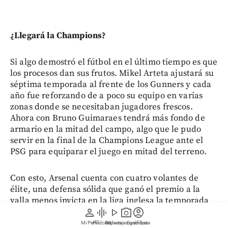
¿Llegará la Champions?
Si algo demostró el fútbol en el último tiempo es que
los procesos dan sus frutos. Mikel Arteta ajustará su
séptima temporada al frente de los Gunners y cada
año fue reforzando de a poco su equipo en varias
zonas donde se necesitaban jugadores frescos.
Ahora con Bruno Guimaraes tendrá más fondo de
armario en la mitad del campo, algo que le pudo
servir en la final de la Champions League ante el
PSG para equiparar el juego en mitad del terreno.
Con esto, Arsenal cuenta con cuatro volantes de
élite, una defensa sólida que ganó el premio a la
valla menos invicta en la liga inglesa la temporada
person
graphic_eq
play_arrow
photo_camera
account_circle
pasada. Ahora apuntan con todo por Julián Álvarez
para sumar otro nombre de poder al ataque, sin
Mi Perfil
Pódcast
Reportajes gráficos
Videos
Suscríbete