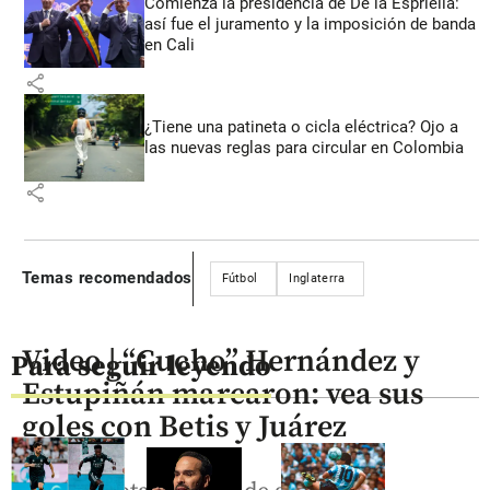
Comienza la presidencia de De la Espriella:
así fue el juramento y la imposición de banda
en Cali
share
¿Tiene una patineta o cicla eléctrica? Ojo a
las nuevas reglas para circular en Colombia
share
Temas recomendados
Fútbol
Inglaterra
Video | “Cucho” Hernández y
Para seguir leyendo
Estupiñán marcaron: vea sus
goles con Betis y Juárez