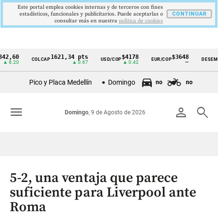
Este portal emplea cookies internas y de terceros con fines
estadísticos, funcionales y publicitarios. Puede aceptarlas o
CONTINUAR
consultar más en nuestra
politica de cookies
60
1621,34 pts
$4178
$3648
9
COLCAP
USD/COP
EUR/COP
DESEMPLEO
Cintillo
20
▲ 0.67
▲ 0.42
—
de
Pico y Placa Medellín
Domingo
no
no
indicadores
económicos
menu
person
search
Domingo
, 9 de Agosto de 2026
Colombia
5-2, una ventaja que parece
suficiente para Liverpool ante
Roma