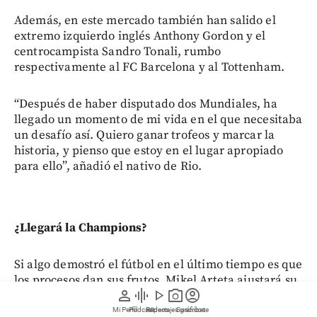
Además, en este mercado también han salido el
extremo izquierdo inglés Anthony Gordon y el
centrocampista Sandro Tonali, rumbo
respectivamente al FC Barcelona y al Tottenham.
“Después de haber disputado dos Mundiales, ha
llegado un momento de mi vida en el que necesitaba
un desafío así. Quiero ganar trofeos y marcar la
historia, y pienso que estoy en el lugar apropiado
para ello”, añadió el nativo de Rio.
¿Llegará la Champions?
Si algo demostró el fútbol en el último tiempo es que
los procesos dan sus frutos. Mikel Arteta ajustará su
person
graphic_eq
play_arrow
photo_camera
account_circle
séptima temporada al frente de los Gunners y cada
año fue reforzando de a poco su equipo en varias
Mi Perfil
Pódcast
Reportajes gráficos
Videos
Suscríbete