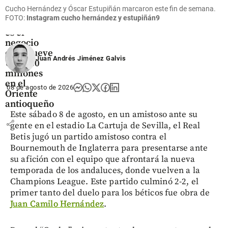
Flores que
Cucho Hernández y Óscar Estupiñán marcaron este fin de semana.
cruzan el
FOTO:
Instagram cucho hernández y estupiñán9
cielo: así
es el
negocio
que mueve
Juan Andrés Jiménez Galvis
US$ 380
millones
en el
08 de agosto de 2026
Oriente
antioqueño
Este sábado 8 de agosto, en un amistoso ante su
share
gente en el estadio La Cartuja de Sevilla, el Real
Betis jugó un partido amistoso contra el
Bournemouth de Inglaterra para presentarse ante
su afición con el equipo que afrontará la nueva
temporada de los andaluces, donde vuelven a la
Champions League. Este partido culminó 2-2, el
primer tanto del duelo para los béticos fue obra de
Juan Camilo Hernández
.