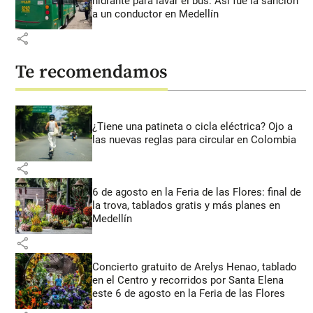
hidrante para lavar el bus: Así fue la sanción
a un conductor en Medellín
share
Te recomendamos
¿Tiene una patineta o cicla eléctrica? Ojo a
las nuevas reglas para circular en Colombia
share
6 de agosto en la Feria de las Flores: final de
la trova, tablados gratis y más planes en
Medellín
share
Concierto gratuito de Arelys Henao, tablado
en el Centro y recorridos por Santa Elena
este 6 de agosto en la Feria de las Flores