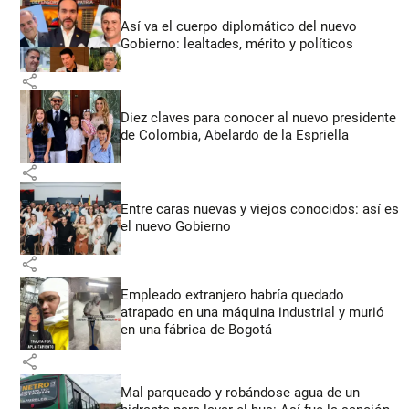
Así va el cuerpo diplomático del nuevo
Gobierno: lealtades, mérito y políticos
share
Diez claves para conocer al nuevo presidente
de Colombia, Abelardo de la Espriella
share
Entre caras nuevas y viejos conocidos: así es
el nuevo Gobierno
share
Empleado extranjero habría quedado
atrapado en una máquina industrial y murió
en una fábrica de Bogotá
share
Mal parqueado y robándose agua de un