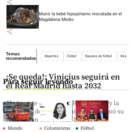
share
Murió la bebé hipopótamo rescatada en el
Magdalena Medio
share
Temas
Deportes
Fútbol
Equipos de fútbol
Real M
recomendados
¡Se queda!: Vinicius seguirá en
Para seguir leyendo
el Real Madrid hasta 2032
El atacante estrella del Real Madrid y la
selección de Brasil, Vinicius Jr., firmó su
renovación con el club blanco.
Mundo
Columnistas
Fútbol