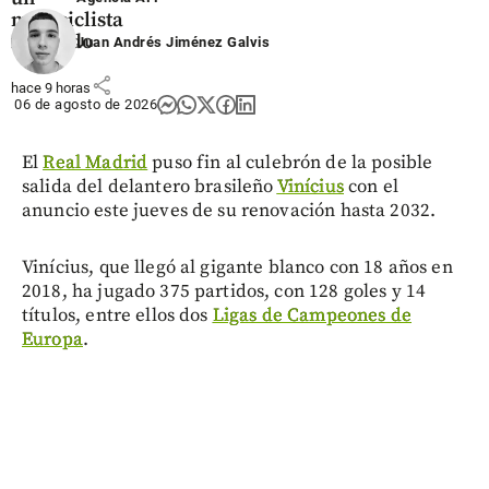
motociclista
fallecido
Juan Andrés Jiménez Galvis
share
hace 9 horas
06 de agosto de 2026
El
Real Madrid
puso fin al culebrón de la posible
salida del delantero brasileño
Vinícius
con el
anuncio este jueves de su renovación hasta 2032.
Vinícius, que llegó al gigante blanco con 18 años en
2018, ha jugado 375 partidos, con 128 goles y 14
títulos, entre ellos dos
Ligas de Campeones de
Europa
.