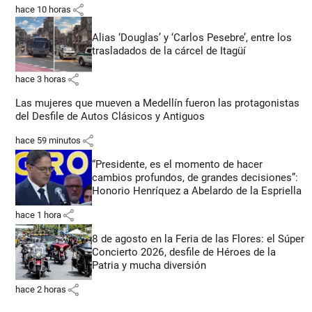
share
hace 10 horas
Alias ‘Douglas’ y ‘Carlos Pesebre’, entre los
trasladados de la cárcel de Itagüí
share
hace 3 horas
Las mujeres que mueven a Medellín fueron las protagonistas
del Desfile de Autos Clásicos y Antiguos
share
hace 59 minutos
“Presidente, es el momento de hacer
cambios profundos, de grandes decisiones”:
Honorio Henríquez a Abelardo de la Espriella
share
hace 1 hora
8 de agosto en la Feria de las Flores: el Súper
Concierto 2026, desfile de Héroes de la
Patria y mucha diversión
share
hace 2 horas