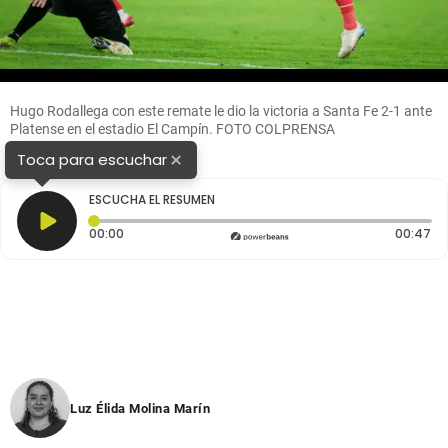
Hugo Rodallega con este remate le dio la victoria a Santa Fe 2-1 ante
Platense en el estadio El Campín. FOTO COLPRENSA
×
Toca para escuchar
ESCUCHA EL RESUMEN
Tiempo transcurrido: 0 segundos
Du
00:00
00:47
Luz Élida Molina Marín