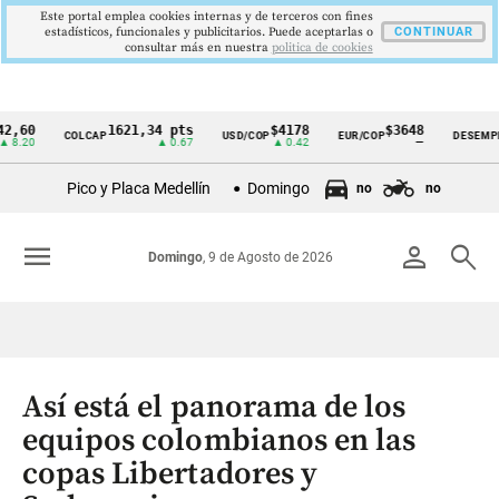
Este portal emplea cookies internas y de terceros con fines
estadísticos, funcionales y publicitarios. Puede aceptarlas o
CONTINUAR
consultar más en nuestra
politica de cookies
1621,34 pts
$4178
$3648
9,
COLCAP
USD/COP
EUR/COP
DESEMPLEO
Cintillo
▲ 0.67
▲ 0.42
—
▼ 0
de
Pico y Placa Medellín
Domingo
no
no
indicadores
económicos
menu
person
search
Domingo
, 9 de Agosto de 2026
Colombia
Así está el panorama de los
equipos colombianos en las
copas Libertadores y