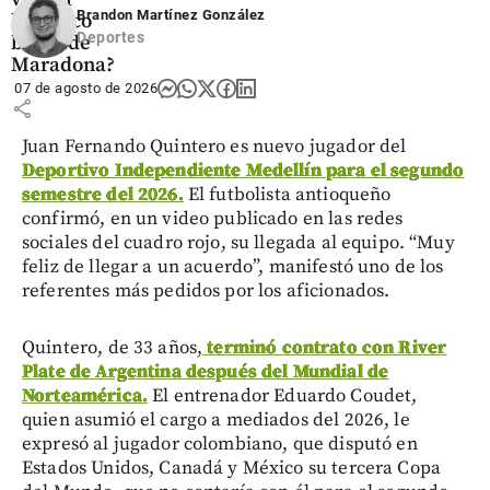
Brandon Martínez González
histórico
Deportes
balón de
Maradona?
07 de agosto de 2026
share
Juan Fernando Quintero es nuevo jugador del
Deportivo Independiente Medellín para el segundo
semestre del 2026.
El futbolista antioqueño
confirmó, en un video publicado en las redes
sociales del cuadro rojo, su llegada al equipo. “Muy
feliz de llegar a un acuerdo”, manifestó uno de los
referentes más pedidos por los aficionados.
Quintero, de 33 años,
terminó contrato con River
Plate de Argentina después del Mundial de
Norteamérica.
El entrenador Eduardo Coudet,
quien asumió el cargo a mediados del 2026, le
expresó al jugador colombiano, que disputó en
Estados Unidos, Canadá y México su tercera Copa