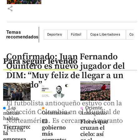
share
Temas
Deportes
Fútbol
Copa Libertadores
Copa 
recomendados
Confirmado: Juan Fernando
Para seguir leyendo
Quintero es nuevo jugador del
DIM: “Muy feliz de llegar a un
acuerdo”
El futbolista antioqueño estuvo con la
Las
Oriente
Selección Colombia en el Mundial de
Columnistas
marcas
Antioqueño
hablan
Norteamérica. Es cercano a Amaranto
El
Flores que
Tierragro:
gobierno
cruzan el
Perea.
la
más
cielo: así
empresa