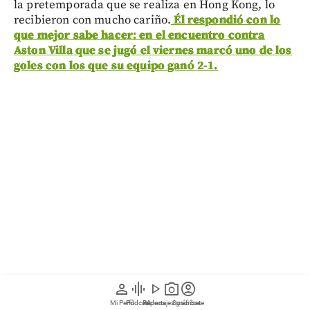
la pretemporada que se realiza en Hong Kong, lo
recibieron con mucho cariño.
Él respondió con lo
que mejor sabe hacer: en el encuentro contra
Aston Villa que se jugó el viernes marcó uno de los
goles con los que su equipo ganó 2-1.
person
graphic_eq
play_arrow
photo_camera
account_circle
Mi Perfil
Pódcast
Reportajes gráficos
Videos
Suscríbete