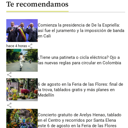
Te recomendamos
Comienza la presidencia de De la Espriella:
así fue el juramento y la imposición de banda
en Cali
share
hace 4 horas
¿Tiene una patineta o cicla eléctrica? Ojo a
las nuevas reglas para circular en Colombia
share
6 de agosto en la Feria de las Flores: final de
la trova, tablados gratis y más planes en
Medellín
share
Concierto gratuito de Arelys Henao, tablado
en el Centro y recorridos por Santa Elena
este 6 de agosto en la Feria de las Flores