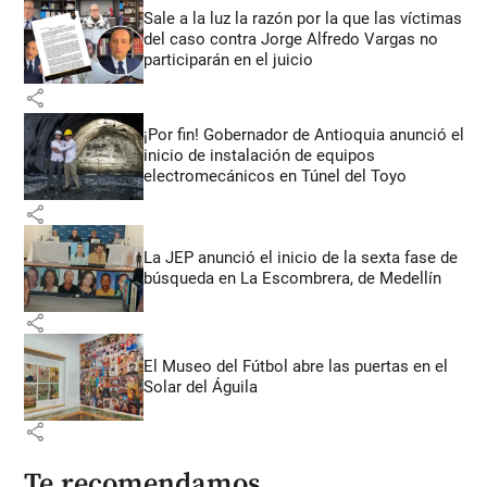
Sale a la luz la razón por la que las víctimas
del caso contra Jorge Alfredo Vargas no
participarán en el juicio
share
¡Por fin! Gobernador de Antioquia anunció el
inicio de instalación de equipos
electromecánicos en Túnel del Toyo
share
La JEP anunció el inicio de la sexta fase de
búsqueda en La Escombrera, de Medellín
share
El Museo del Fútbol abre las puertas en el
Solar del Águila
share
Te recomendamos