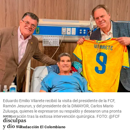
país de la
récord en
vicepresidente
Ocde
el primer
electo José
donde
semestre
Manuel
más
de 2026
Restrepo en el
aumenta
evento
share
el costo
de vida
share
share
Fútbol
La FIFA
intenta
Eduardo Emilio Vilarete recibió la visita del presidente de la FCF,
superar
Ramón Jesurun, y del presidente de la DIMAYOR, Carlos Mario
su crisis
Zuluaga, quienes le expresaron su respaldo y desearon una pronta
con
recuperación tras la exitosa intervención quirúrgica. FOTO: @FCF
disculpas
y dio su
Redacción El Colombiano