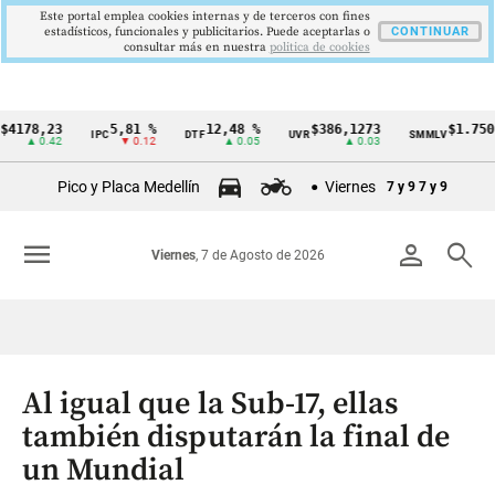
Este portal emplea cookies internas y de terceros con fines
estadísticos, funcionales y publicitarios. Puede aceptarlas o
CONTINUAR
consultar más en nuestra
politica de cookies
8,23
5,81 %
12,48 %
$386,1273
$1.750.905
IPC
DTF
UVR
SMMLV
Cintillo
 0.42
▼ 0.12
▲ 0.05
▲ 0.03
—
de
Pico y Placa Medellín
Viernes
7 y 9
7 y 9
indicadores
económicos
menu
person
search
Viernes
, 7 de Agosto de 2026
Colombia
Al igual que la Sub-17, ellas
también disputarán la final de
un Mundial