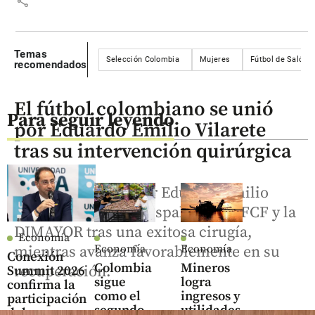
share
Temas
Selección Colombia
Mujeres
Fútbol de Salón
recomendados
El fútbol colombiano se unió
Para seguir leyendo
por Eduardo Emilio Vilarete
tras su intervención quirúrgica
El histórico goleador Eduardo Emilio
Vilarete recibió el respaldo de la FCF y la
DIMAYOR tras una exitosa cirugía,
Economía
Economía
Economía
mientras avanza favorablemente en su
Conexión
Colombia
Mineros
recuperación.
Summit 2026
sigue
logra
confirma la
como el
ingresos y
participación
segundo
utilidades
del