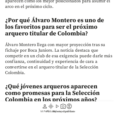
aparecen como los mejor posicionados para asumir el
arco en el próximo ciclo.
¿Por qué Álvaro Montero es uno de
los favoritos para ser el próximo
arquero titular de Colombia?
Álvaro Montero llega con mayor proyección tras su
fichaje por Boca Juniors. La noticia destaca que
competir en un club de esa exigencia puede darle más
confianza, continuidad y experiencia de cara a
convertirse en el arquero titular de la Selección
Colombia.
¿Qué jóvenes arqueros aparecen
como promesas para la Selección
Colombia en los próximos años?
person
graphic_eq
play_arrow
photo_camera
account_circle
Entre los nombres destacados están Jordan García,
Mi Perfil
Pódcast
Reportajes gráficos
Videos
Suscríbete