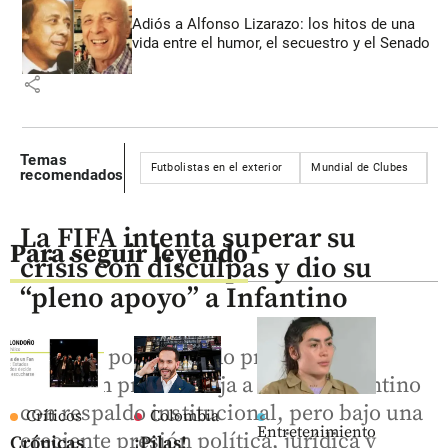
Adiós a Alfonso Lizarazo: los hitos de una
vida entre el humor, el secuestro y el Senado
share
Temas
Futbolistas en el exterior
Mundial de Clubes
E
recomendados
La FIFA intenta superar su
Para seguir leyendo
crisis con disculpas y dio su
“pleno apoyo” a Infantino
La crisis por el fallido proyecto de
inversión privada deja a Gianni Infantino
con respaldo institucional, pero bajo una
Críticos
Colombia
Entretenimiento
creciente presión política, jurídica y
Crónicas
¡Pilas!