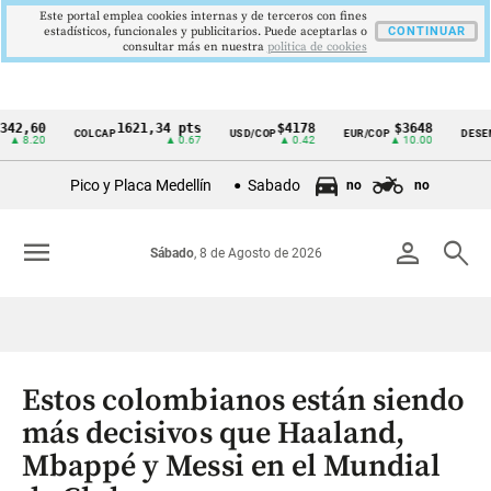
Este portal emplea cookies internas y de terceros con fines
estadísticos, funcionales y publicitarios. Puede aceptarlas o
CONTINUAR
consultar más en nuestra
politica de cookies
0
1621,34 pts
$4178
$3648
COLCAP
USD/COP
EUR/COP
DESEMPLEO
Cintillo
20
▲ 0.67
▲ 0.42
▲ 10.00
de
Pico y Placa Medellín
Sabado
no
no
indicadores
económicos
menu
person
search
Sábado
, 8 de Agosto de 2026
Colombia
Estos colombianos están siendo
más decisivos que Haaland,
Mbappé y Messi en el Mundial