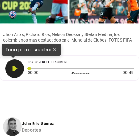
Jhon Arias, Richard Ríos, Nelson Deossa y Stefan Medina, los
colombianos más destacados en el Mundial de Clubes. FOTOS FIFA
×
Toca para escuchar
ESCUCHA EL RESUMEN
Tiempo transcurrido: 0 segundos
Du
00:00
00:45
John Eric Gómez
Deportes