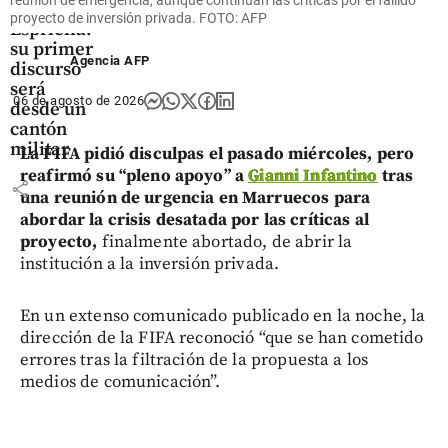
de De la
proyecto de inversión privada. FOTO: AFP
Espriella:
su primer
Agencia AFP
discurso
será
06 de agosto de 2026
desde un
cantón
militar
La FIFA pidió disculpas el pasado miércoles, pero
reafirmó su “pleno apoyo” a
Gianni Infantino
tras
share
una reunión de urgencia en Marruecos para
abordar la crisis desatada por las críticas al
proyecto,
finalmente abortado, de abrir la
institución a la inversión privada.
En un extenso comunicado publicado en la noche, la
dirección de la FIFA reconoció “que se han cometido
errores tras la filtración de la propuesta a los
medios de comunicación”.