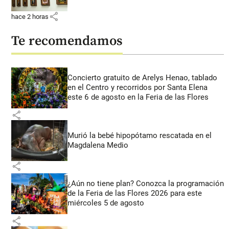
share
hace 2 horas
Te recomendamos
Concierto gratuito de Arelys Henao, tablado
en el Centro y recorridos por Santa Elena
este 6 de agosto en la Feria de las Flores
share
Murió la bebé hipopótamo rescatada en el
Magdalena Medio
share
¿Aún no tiene plan? Conozca la programación
de la Feria de las Flores 2026 para este
miércoles 5 de agosto
share