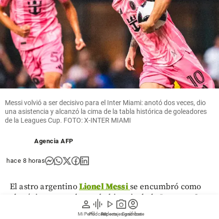
Messi volvió a ser decisivo para el Inter Miami: anotó dos veces, dio
una asistencia y alcanzó la cima de la tabla histórica de goleadores
de la Leagues Cup. FOTO: X-INTER MIAMI
Agencia AFP
hace 8 horas
El astro argentino
Lionel Messi
se encumbró como
el máximo anotador en la historia de la Leagues Cup
person
graphic_eq
play_arrow
photo_camera
account_circle
al firmar el miércoles en la noche un doblete en el
Mi Perfil
Pódcast
Reportajes gráficos
Videos
Suscríbete