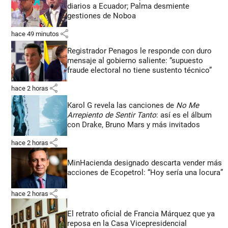
diarios a Ecuador; Palma desmiente
gestiones de Noboa
share
hace 49 minutos
Registrador Penagos le responde con duro
mensaje al gobierno saliente: “supuesto
fraude electoral no tiene sustento técnico”
share
hace 2 horas
Karol G revela las canciones de
No Me
Arrepiento de Sentir Tanto
: así es el álbum
con Drake, Bruno Mars y más invitados
share
hace 2 horas
MinHacienda designado descarta vender más
acciones de Ecopetrol: “Hoy sería una locura”
share
hace 2 horas
El retrato oficial de Francia Márquez que ya
reposa en la Casa Vicepresidencial