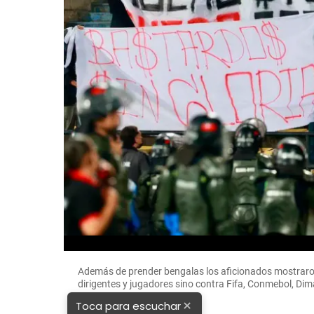
Además de prender bengalas los aficionados mostraron
dirigentes y jugadores sino contra Fifa, Conmebol,
×
Toca para escuchar