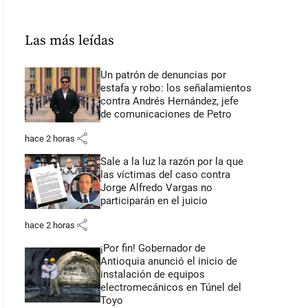
Las más leídas
Un patrón de denuncias por
estafa y robo: los señalamientos
contra Andrés Hernández, jefe
de comunicaciones de Petro
share
hace 2 horas
Sale a la luz la razón por la que
las víctimas del caso contra
Jorge Alfredo Vargas no
participarán en el juicio
share
hace 2 horas
¡Por fin! Gobernador de
Antioquia anunció el inicio de
instalación de equipos
electromecánicos en Túnel del
Toyo