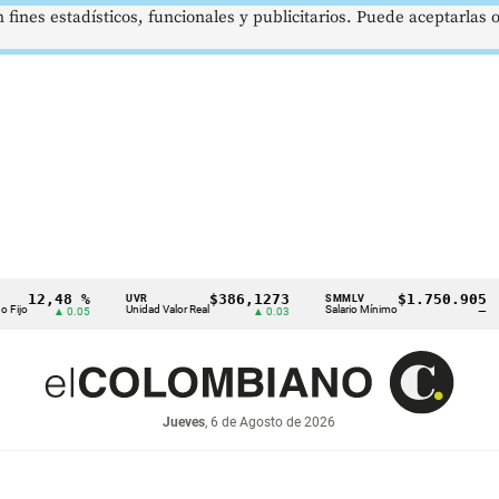
 fines estadísticos, funcionales y publicitarios. Puede aceptarlas
,48 %
$386,1273
$1.750.905
UVR
SMMLV
BRE
Unidad Valor Real
Salario Mínimo
Petró
▲ 0.05
▲ 0.03
—
Jueves
, 6 de Agosto de 2026