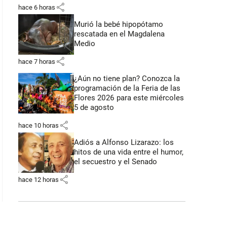
share
hace 6 horas
Murió la bebé hipopótamo
rescatada en el Magdalena
Medio
share
hace 7 horas
¿Aún no tiene plan? Conozca la
programación de la Feria de las
Flores 2026 para este miércoles
5 de agosto
share
hace 10 horas
Adiós a Alfonso Lizarazo: los
hitos de una vida entre el humor,
el secuestro y el Senado
share
hace 12 horas