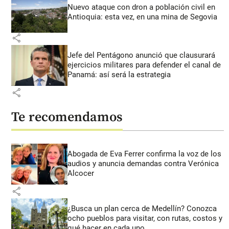
Nuevo ataque con dron a población civil en
Antioquia: esta vez, en una mina de Segovia
share
Jefe del Pentágono anunció que clausurará
ejercicios militares para defender el canal de
Panamá: así será la estrategia
share
Te recomendamos
Abogada de Eva Ferrer confirma la voz de los
audios y anuncia demandas contra Verónica
Alcocer
share
¿Busca un plan cerca de Medellín? Conozca
ocho pueblos para visitar, con rutas, costos y
qué hacer en cada uno