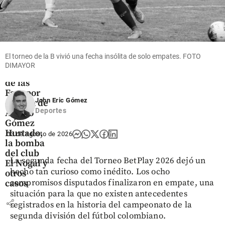
Colombia
JEP
El torneo de la B vivió una fecha insólita de solo empates. FOTO
imputa a
DIMAYOR
27 exjefes
de las
Farc por
John Eric Gómez
crimen de
Deportes
Álvaro
Gómez
Hurtado,
03 de agosto de 2026
la bomba
del club
La segunda fecha del Torneo BetPlay 2026 dejó un
El Nogal y
hecho tan curioso como inédito. Los ocho
otros
compromisos disputados finalizaron en empate, una
casos
situación para la que no existen antecedentes
share
registrados en la historia del campeonato de la
segunda división del fútbol colombiano.