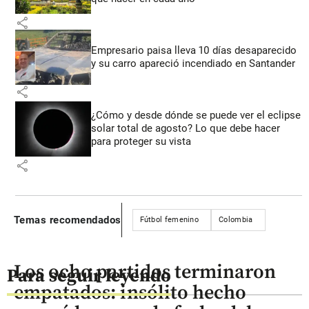
share
Empresario paisa lleva 10 días desaparecido
y su carro apareció incendiado en Santander
share
¿Cómo y desde dónde se puede ver el eclipse
solar total de agosto? Lo que debe hacer
para proteger su vista
share
Temas recomendados
Fútbol femenino
Colombia
Los ocho partidos terminaron
Para seguir leyendo
empatados: insólito hecho