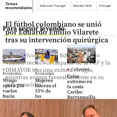
Temas
Selección Portugal
Mundial 2026
Portugal
recomendados
El fútbol colombiano se unió
Para seguir leyendo
por Eduardo Emilio Vilarete
tras su intervención quirúrgica
El histórico goleador Eduardo Emilio
Vilarete recibió el respaldo de la FCF y la
DIMAYOR tras una exitosa cirugía,
Colombia
Economía
Economía
Calor
mientras avanza favorablemente en su
Wingo
Mujeres
extremo en
recuperación.
opera 236
lideran el
la costa
vuelos
55% de
Caribe:
hacia
las
Barranquilla
Medellín
MiPymes
alcanza los
por la
en
35°C y
Feria de
Colombia,
aumenta el