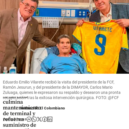
las Flores
pero
consumo de
pierden
energía
share
poder
cuando
share
las
empresas
crecen
hace 10
share
horas
Eduardo Emilio Vilarete recibió la visita del presidente de la FCF,
Ramón Jesurun, y del presidente de la DIMAYOR, Carlos Mario
Economía
Zuluaga, quienes le expresaron su respaldo y desearon una pronta
SPEC LNG
recuperación tras la exitosa intervención quirúrgica. FOTO: @FCF
culmina
mantenimiento
Redacción El Colombiano
de terminal y
refuerza
hace 3 horas
suministro de