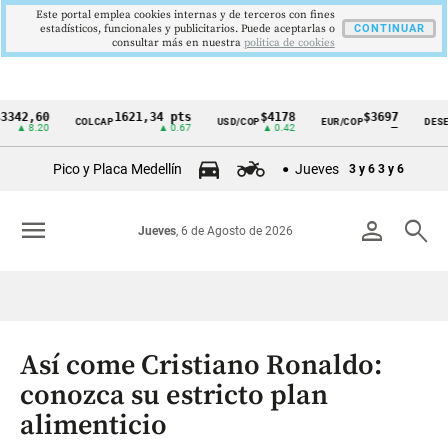
Este portal emplea cookies internas y de terceros con fines
estadísticos, funcionales y publicitarios. Puede aceptarlas o
CONTINUAR
consultar más en nuestra
politica de cookies
,60
1621,34 pts
$4178
$3697
COLCAP
USD/COP
EUR/COP
DESEMPLEO
Cintillo
.20
▲ 0.67
▲ 0.42
—
de
Pico y Placa Medellín
Jueves
3 y 6
3 y 6
indicadores
económicos
menu
person
search
Jueves
, 6 de Agosto de 2026
Colombia
Así come Cristiano Ronaldo:
conozca su estricto plan
alimenticio