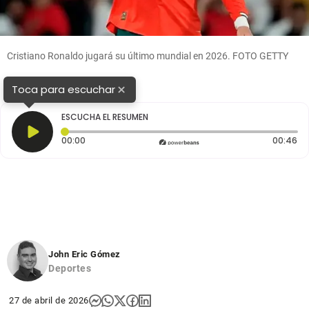
Cristiano Ronaldo jugará su último mundial en 2026. FOTO GETTY
×
Toca para escuchar
ESCUCHA EL RESUMEN
Tiempo transcurrido: 0 segundos
Du
00:00
00:46
John Eric Gómez
Deportes
27 de abril de 2026