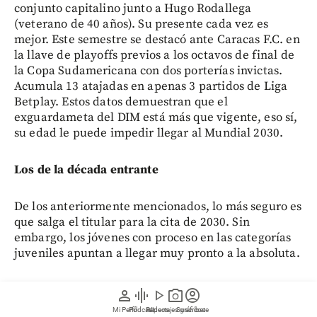
conjunto capitalino junto a Hugo Rodallega
(veterano de 40 años). Su presente cada vez es
mejor. Este semestre se destacó ante Caracas F.C. en
la llave de playoffs previos a los octavos de final de
la Copa Sudamericana con dos porterías invictas.
Acumula 13 atajadas en apenas 3 partidos de Liga
Betplay. Estos datos demuestran que el
exguardameta del DIM está más que vigente, eso sí,
su edad le puede impedir llegar al Mundial 2030.
Los de la década entrante
De los anteriormente mencionados, lo más seguro es
que salga el titular para la cita de 2030. Sin
embargo, los jóvenes con proceso en las categorías
juveniles apuntan a llegar muy pronto a la absoluta.
Jordan García y Juan Diego Castillo tienen 21 y 23
person
graphic_eq
play_arrow
photo_camera
account_circle
años de edad, respectivamente. Ambos arqueros son
Mi Perfil
Pódcast
Reportajes gráficos
Videos
Suscríbete