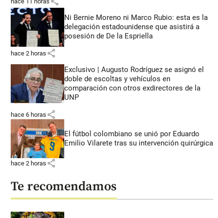
share
hace 11 horas
Ni Bernie Moreno ni Marco Rubio: esta es la
delegación estadounidense que asistirá a
posesión de De la Espriella
share
hace 2 horas
Exclusivo | Augusto Rodríguez se asignó el
doble de escoltas y vehículos en
comparación con otros exdirectores de la
UNP
share
hace 6 horas
El fútbol colombiano se unió por Eduardo
Emilio Vilarete tras su intervención quirúrgica
share
hace 2 horas
Te recomendamos