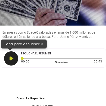
Empresas como SpaceX valoradas en más de 1.000 millones de
dólares están saliendo a la bolsa. Foto: Jaime Pérez Munévar.
×
Toca para escuchar
ESCUCHA EL RESUMEN
Tiempo transcurrido: 0 segundos
Du
00:00
00:43
Diario La República