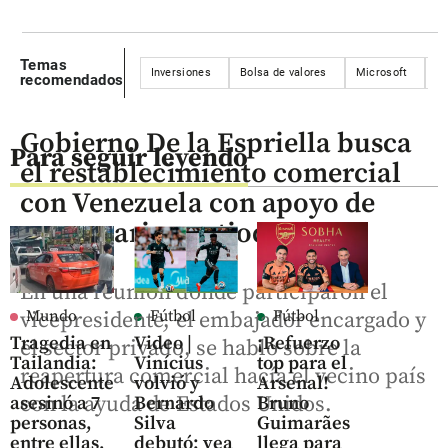
Temas
Inversiones
Bolsa de valores
Microsoft
E
recomendados
Gobierno De la Espriella busca
Para seguir leyendo
el restablecimiento comercial
con Venezuela con apoyo de
empresarios antioqueños
En una reunión donde participaron el
Mundo
Fútbol
Fútbol
vicepresidente, el embajador encargado y
Tragedia en
Video |
¡Refuerzo
el sector privado, se habló sobre la
Tailandia:
Vinícius
top para el
reapertura comercial hacía el vecino país
Adolescente
volvió y
Arsenal!
con la ayuda de Estados Unidos.
asesinó a 7
Bernardo
Bruno
personas,
Silva
Guimarães
entre ellas,
debutó: vea
llega para