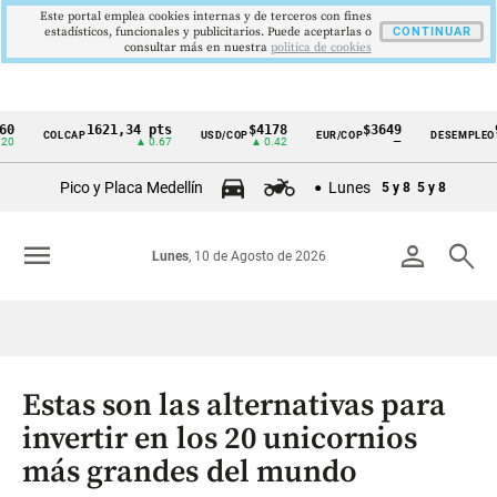
Este portal emplea cookies internas y de terceros con fines
estadísticos, funcionales y publicitarios. Puede aceptarlas o
CONTINUAR
consultar más en nuestra
politica de cookies
1621,34 pts
$4178
$3649
9,9 
COLCAP
USD/COP
EUR/COP
DESEMPLEO
Cintillo
▲ 0.67
▲ 0.42
—
▼ 0.3
de
Pico y Placa Medellín
Lunes
5 y 8
5 y 8
indicadores
económicos
menu
person
search
Lunes
, 10 de Agosto de 2026
Colombia
Estas son las alternativas para
invertir en los 20 unicornios
más grandes del mundo