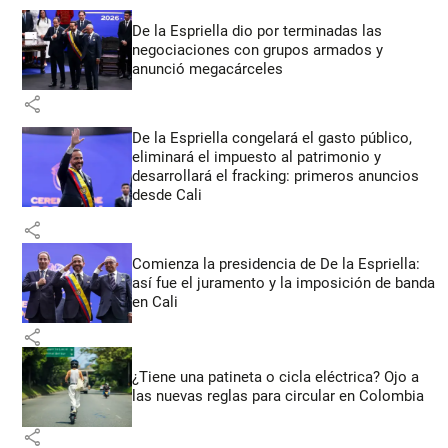
De la Espriella dio por terminadas las
negociaciones con grupos armados y
anunció megacárceles
share
De la Espriella congelará el gasto público,
eliminará el impuesto al patrimonio y
desarrollará el fracking: primeros anuncios
desde Cali
share
Comienza la presidencia de De la Espriella:
así fue el juramento y la imposición de banda
en Cali
share
¿Tiene una patineta o cicla eléctrica? Ojo a
las nuevas reglas para circular en Colombia
share