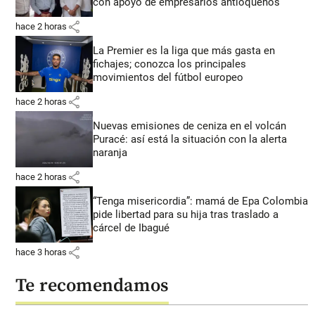
con apoyo de empresarios antioqueños
share
hace 2 horas
La Premier es la liga que más gasta en
fichajes; conozca los principales
movimientos del fútbol europeo
share
hace 2 horas
Nuevas emisiones de ceniza en el volcán
Puracé: así está la situación con la alerta
naranja
share
hace 2 horas
“Tenga misericordia”: mamá de Epa Colombia
pide libertad para su hija tras traslado a
cárcel de Ibagué
share
hace 3 horas
Te recomendamos