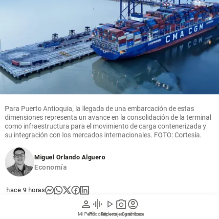
Para Puerto Antioquia, la llegada de una embarcación de estas
dimensiones representa un avance en la consolidación de la terminal
como infraestructura para el movimiento de carga contenerizada y
su integración con los mercados internacionales. FOTO: Cortesía.
Miguel Orlando Alguero
Economía
hace 9 horas
person
graphic_eq
play_arrow
photo_camera
account_circle
Puerto Antioquia marcó un nuevo hito en sus
Mi Perfil
Pódcast
Reportajes gráficos
Videos
Suscríbete