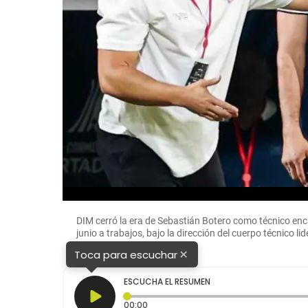
DIM cerró la era de Sebastián Botero como técnico enca
junio a trabajos, bajo la dirección del cuerpo técnic
SALDARRIAGA
×
Toca para escuchar
ESCUCHA EL RESUMEN
Tiempo transcurrido: 0 segundos
00:00