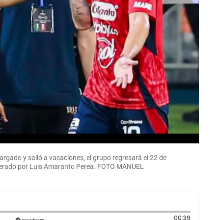
rgado y salió a vacaciones, el grupo regresará el 22 de
o liderado por Luis Amaranto Perea. FOTO MANUEL
Duración:
00:39