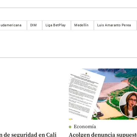
Sudamericana
DIM
Liga BetPlay
Medellín
Luis Amaranto Perea
Economía
n de seguridad en Cali
Acolgen denuncia supuest