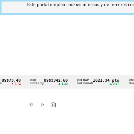
Este portal emplea cookies internas y de terceros con
,48
US$3342,60
1621,34 pts
$4
ORO
COLCAP
USD/COP
Cintillo
Onza Troy
Índ. Bursátil
Dólar Spot
1.12
▲ 8.20
▲ 0.67
▲ 
de
indicadores
graphic_eq
play_arrow
photo_camera
económicos
Colombia