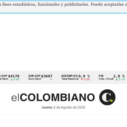
 fines estadísticos, funcionales y publicitarios. Puede aceptarlas
178
$3697
9,9 %
2,8 %
EUR/COP
DESEMPLEO
PIB
TRM
Euro Spot
Tasa Nacional
Crec. Anual
Tasa 
0.42
—
▼ 0.30
▲ 0.10
Jueves
, 6 de Agosto de 2026