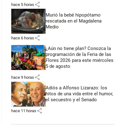
share
hace 5 horas
Murió la bebé hipopótamo
rescatada en el Magdalena
Medio
share
hace 6 horas
¿Aún no tiene plan? Conozca la
programación de la Feria de las
Flores 2026 para este miércoles
5 de agosto
share
hace 9 horas
Adiós a Alfonso Lizarazo: los
hitos de una vida entre el humor,
el secuestro y el Senado
share
hace 11 horas