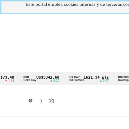
Este portal emplea cookies internas y de terceros con
48
US$3342,60
1621,34 pts
$417
ORO
COLCAP
USD/COP
Cintillo
Onza Troy
Índ. Bursátil
Dólar Spot
12
▲ 8.20
▲ 0.67
▲ 0.
de
indicadores
graphic_eq
play_arrow
photo_camera
económicos
Colombia