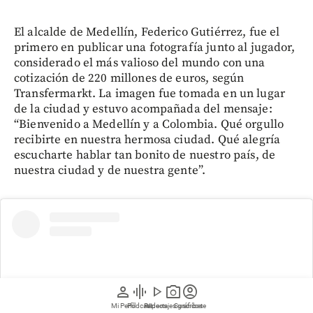
El alcalde de Medellín, Federico Gutiérrez, fue el
primero en publicar una fotografía junto al jugador,
considerado el más valioso del mundo con una
cotización de 220 millones de euros, según
Transfermarkt. La imagen fue tomada en un lugar
de la ciudad y estuvo acompañada del mensaje:
“Bienvenido a Medellín y a Colombia. Qué orgullo
recibirte en nuestra hermosa ciudad. Qué alegría
escucharte hablar tan bonito de nuestro país, de
nuestra ciudad y de nuestra gente”.
person
graphic_eq
play_arrow
photo_camera
account_circle
Mi Perfil
Pódcast
Reportajes gráficos
Videos
Suscríbete