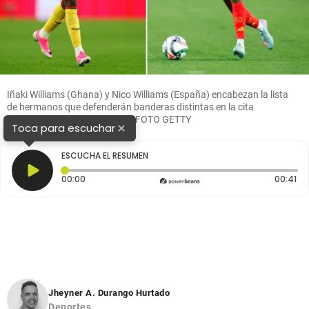
Iñaki Williams (Ghana) y Nico Williams (España) encabezan la lista
de hermanos que defenderán banderas distintas en la cita
mundialista de Norteamérica. FOTO GETTY
×
Toca para escuchar
ESCUCHA EL RESUMEN
Tiempo transcurrido: 0 segundos
Du
00:00
00:41
Jheyner A. Durango Hurtado
Deportes