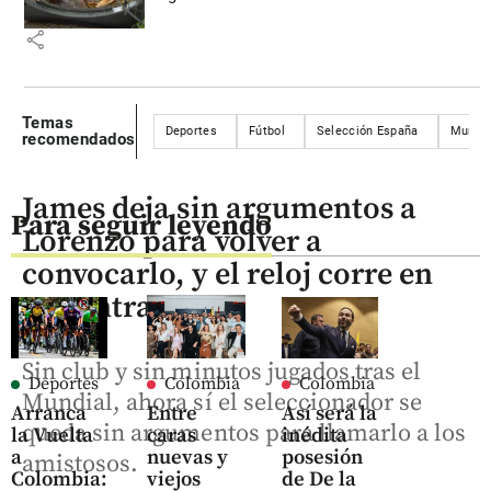
share
Temas
Deportes
Fútbol
Selección España
Mundia
recomendados
James deja sin argumentos a
Para seguir leyendo
Lorenzo para volver a
convocarlo, y el reloj corre en
su contra
Sin club y sin minutos jugados tras el
Deportes
Colombia
Colombia
Mundial, ahora sí el seleccionador se
Arranca
Entre
Así será la
queda sin argumentos para llamarlo a los
la Vuelta
caras
inédita
a
nuevas y
posesión
amistosos.
Colombia:
viejos
de De la