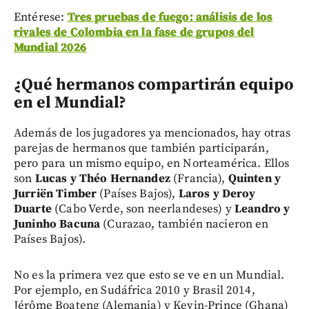
Entérese:
Tres pruebas de fuego: análisis de los
rivales de Colombia en la fase de grupos del
Mundial 2026
¿Qué hermanos compartirán equipo
en el Mundial?
Además de los jugadores ya mencionados, hay otras
parejas de hermanos que también participarán,
pero para un mismo equipo, en Norteamérica. Ellos
son
Lucas y Théo Hernandez
(Francia),
Quinten y
Jurriën Timber
(Países Bajos),
Laros y Deroy
Duarte
(Cabo Verde, son neerlandeses) y
Leandro y
Juninho Bacuna
(Curazao, también nacieron en
Países Bajos).
No es la primera vez que esto se ve en un Mundial.
Por ejemplo, en Sudáfrica 2010 y Brasil 2014,
Jérôme Boateng (Alemania) y Kevin-Prince (Ghana)