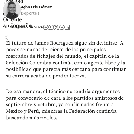
US$ 380
millones
John Eric Gómez
en el
Deportes
Oriente
antioqueño
06 de agosto de 2026
share
El futuro de James Rodríguez sigue sin definirse. A
pocas semanas del cierre de los principales
mercados de fichajes del mundo, el capitán de la
Selección Colombia continúa como agente libre y la
posibilidad que parecía más cercana para continuar
su carrera acaba de perder fuerza.
De esa manera, el técnico no tendría argumentos
para convocarlo de cara a los partidos amistosos de
septiembre y octubre, ya confirmados frente a
México y Perú, mientras la Federación continúa
buscando más rivales.