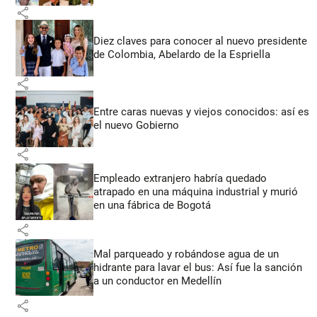
share
Diez claves para conocer al nuevo presidente
de Colombia, Abelardo de la Espriella
share
Entre caras nuevas y viejos conocidos: así es
el nuevo Gobierno
share
Empleado extranjero habría quedado
atrapado en una máquina industrial y murió
en una fábrica de Bogotá
share
Mal parqueado y robándose agua de un
hidrante para lavar el bus: Así fue la sanción
a un conductor en Medellín
share