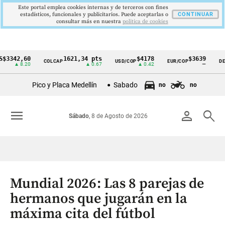
Este portal emplea cookies internas y de terceros con fines
estadísticos, funcionales y publicitarios. Puede aceptarlas o
CONTINUAR
consultar más en nuestra
politica de cookies
2,60
1621,34 pts
$4178
$3639
COLCAP
USD/COP
EUR/COP
DESEMPL
Cintillo
 8.20
▲ 0.67
▲ 0.42
—
de
Pico y Placa Medellín
Sabado
no
no
indicadores
económicos
menu
person
search
Sábado
, 8 de Agosto de 2026
Colombia
Mundial 2026: Las 8 parejas de
hermanos que jugarán en la
máxima cita del fútbol