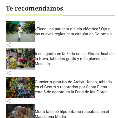
Te recomendamos
¿Tiene una patineta o cicla eléctrica? Ojo a
las nuevas reglas para circular en Colombia
share
6 de agosto en la Feria de las Flores: final de
la trova, tablados gratis y más planes en
Medellín
share
Concierto gratuito de Arelys Henao, tablado
en el Centro y recorridos por Santa Elena
este 6 de agosto en la Feria de las Flores
share
Murió la bebé hipopótamo rescatada en el
Magdalena Medio