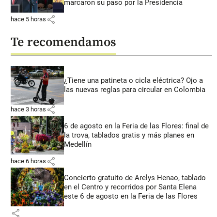
marcaron su paso por la Presidencia
share
hace 5 horas
Te recomendamos
¿Tiene una patineta o cicla eléctrica? Ojo a
las nuevas reglas para circular en Colombia
share
hace 3 horas
6 de agosto en la Feria de las Flores: final de
la trova, tablados gratis y más planes en
Medellín
share
hace 6 horas
Concierto gratuito de Arelys Henao, tablado
en el Centro y recorridos por Santa Elena
este 6 de agosto en la Feria de las Flores
share