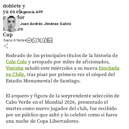
marcó
doblete y
ya es el
Agencia AFP
goleador
de la
Juan Andrés Jiménez Galvis
Leagues
Cup
hace 6 horas
share
Rodeado de los principales títulos de la historia de
Colo Colo
y arropado por miles de aficionados,
Vozinha
saludó este miércoles a su nueva
hinchada
en Chile
, tras pisar por primera vez el césped del
Estadio Monumental de Santiago.
El arquero y figura de la sorprendente selección de
Cabo Verde en el Mundial 2026, presentado el
martes como nuevo jugador del club, fue recibido
por un público que saltó y lo celebró como si fuera
una noche de Copa Libertadores.