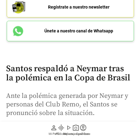
Regístrate a nuestro newsletter
Únete a nuestro canal de Whatsapp
Santos respaldó a Neymar tras
la polémica en la Copa de Brasil
Ante la polémica generada por Neymar y
personas del Club Remo, el Santos se
pronunció sobre la situación.
person
graphic_eq
play_arrow
photo_camera
account_circle
Mi Perfil
Pódcast
Reportajes gráficos
Videos
Suscríbete