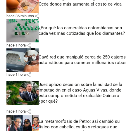
Ocde donde más aumenta el costo de vida
share
hace 36 minutos
¿Por qué las esmeraldas colombianas son
cada vez más cotizadas que los diamantes?
share
hace 1 hora
Cayó red que manipuló cerca de 250 cajeros
automáticos para cometer millonarios robos
share
hace 1 hora
Juez aplazó decisión sobre la nulidad de la
imputación en el caso Aguas Vivas, donde
está comprometido el exalcalde Quintero
¿por qué?
share
hace 1 hora
La metamorfosis de Petro: así cambió su
físico con cabello, estilo y retoques que