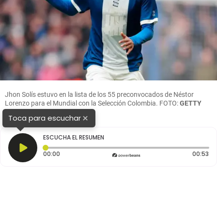
Jhon Solís estuvo en la lista de los 55 preconvocados de Néstor
Lorenzo para el Mundial con la Selección Colombia. FOTO:
GETTY
×
Toca para escuchar
ESCUCHA EL RESUMEN
Tiempo transcurrido: 0 segundos
Du
00:00
00:53