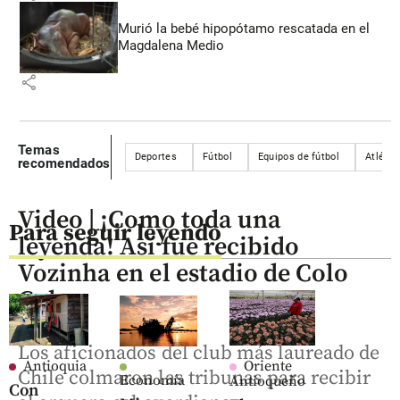
Murió la bebé hipopótamo rescatada en el
Magdalena Medio
share
Temas
Deportes
Fútbol
Equipos de fútbol
Atlétic
recomendados
Video | ¡Como toda una
Para seguir leyendo
leyenda! Así fue recibido
Vozinha en el estadio de Colo
Colo
Los aficionados del club más laureado de
Antioquia
Oriente
Chile colmaron las tribunas para recibir
Economía
Antioqueño
Con