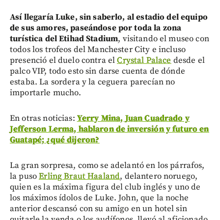
Así llegaría Luke, sin saberlo, al estadio del equipo
de sus amores, paseándose por toda la zona
turística del Etihad Stadium
, visitando el museo con
todos los trofeos del Manchester City e incluso
presenció el duelo contra el
Crystal Palace
desde el
palco VIP, todo esto sin darse cuenta de dónde
estaba. La sordera y la ceguera parecían no
importarle mucho.
En otras noticias:
Yerry Mina, Juan Cuadrado y
Jefferson Lerma, hablaron de inversión y futuro en
Guatapé; ¿qué dijeron?
La gran sorpresa, como se adelantó en los párrafos,
la puso
Erling Braut Haaland
, delantero noruego,
quien es la máxima figura del club inglés y uno de
los máximos ídolos de Luke. John, que la noche
anterior descansó con su amigo en un hotel sin
quitarle la venda o los audífonos, llevó al aficionado