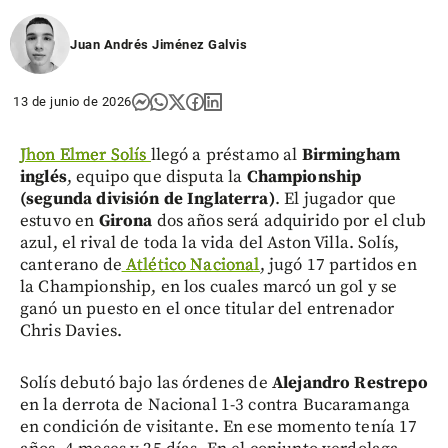
Juan Andrés Jiménez Galvis
13 de junio de 2026
Jhon Elmer Solís
llegó a préstamo al
Birmingham
inglés
, equipo que disputa la
Championship
(segunda división de Inglaterra)
. El jugador que
estuvo en
Girona
dos años será adquirido por el club
azul, el rival de toda la vida del Aston Villa. Solís,
canterano de
Atlético Nacional
, jugó 17 partidos en
la Championship, en los cuales marcó un gol y se
ganó un puesto en el once titular del entrenador
Chris Davies.
Solís debutó bajo las órdenes de
Alejandro Restrepo
en la derrota de Nacional 1-3 contra Bucaramanga
en condición de visitante. En ese momento tenía 17