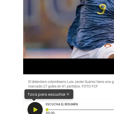
El delantero colombiano Luis Javier Suárez tiene una 
marcado 27 goles en 41 partidos. FOTO FCF
×
Toca para escuchar
ESCUCHA EL RESUMEN
Tiempo transcurrido: 0 segundos
00:00