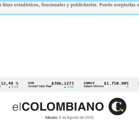
 fines estadísticos, funcionales y publicitarios. Puede aceptarlas
 %
$386,1273
$1.750.905
U
UVR
SMMLV
BRENT
Unidad Valor Real
Salario Mínimo
Petróleo
.05
▲ 0.03
—
Sábado
, 8 de Agosto de 2026