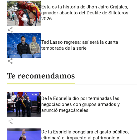
Esta es la historia de Jhon Jairo Grajales,
ganador absoluto del Desfile de Silleteros
2026
share
Ted Lasso regresa: así será la cuarta
temporada de la serie
share
Te recomendamos
De la Espriella dio por terminadas las
negociaciones con grupos armados y
anunció megacárceles
share
De la Espriella congelará el gasto público,
eliminará el impuesto al patrimonio y