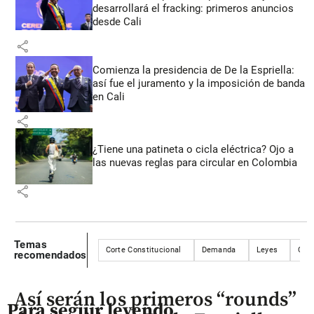
desarrollará el fracking: primeros anuncios
desde Cali
share
Comienza la presidencia de De la Espriella:
así fue el juramento y la imposición de banda
en Cali
share
¿Tiene una patineta o cicla eléctrica? Ojo a
las nuevas reglas para circular en Colombia
share
Temas
Corte Constitucional
Demanda
Leyes
Con
recomendados
Así serán los primeros “rounds”
Para seguir leyendo