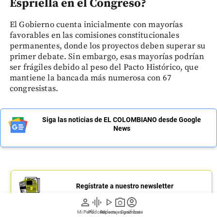
Espriella en el Congreso?
El Gobierno cuenta inicialmente con mayorías
favorables en las comisiones constitucionales
permanentes, donde los proyectos deben superar su
primer debate. Sin embargo, esas mayorías podrían
ser frágiles debido al peso del Pacto Histórico, que
mantiene la bancada más numerosa con 67
congresistas.
Siga las noticias de EL COLOMBIANO desde Google
News
Regístrate a nuestro newsletter
person
graphic_eq
play_arrow
photo_camera
account_circle
Mi Perfil
Pódcast
Reportajes gráficos
Videos
Suscríbete