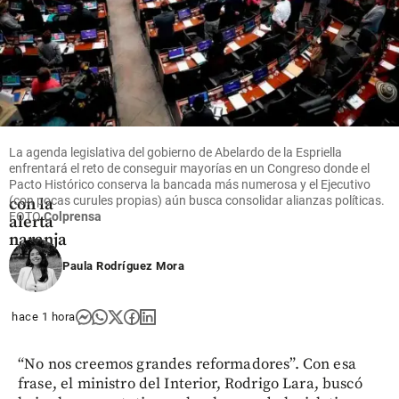
Colombia
Nuevas
emisiones
de ceniza
en el
volcán
Puracé:
La agenda legislativa del gobierno de Abelardo de la Espriella
así está la
enfrentará el reto de conseguir mayorías en un Congreso donde el
situación
Pacto Histórico conserva la bancada más numerosa y el Ejecutivo
(con pocas curules propias) aún busca consolidar alianzas políticas.
con la
FOTO
Colprensa
alerta
naranja
Paula Rodríguez Mora
share
hace 1 hora
“No nos creemos grandes reformadores”. Con esa
frase, el ministro del Interior, Rodrigo Lara, buscó