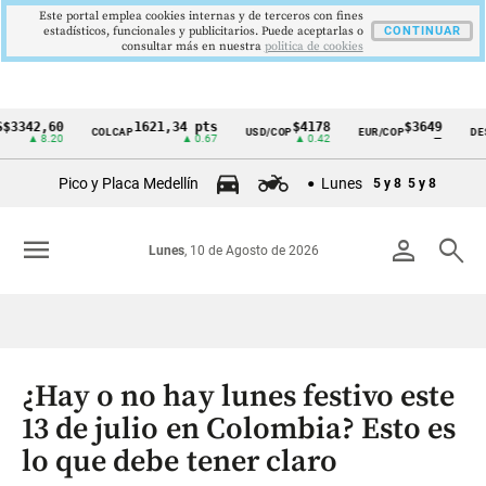
Este portal emplea cookies internas y de terceros con fines
estadísticos, funcionales y publicitarios. Puede aceptarlas o
CONTINUAR
consultar más en nuestra
politica de cookies
2,60
1621,34 pts
$4178
$3649
COLCAP
USD/COP
EUR/COP
DESEMPL
Cintillo
 8.20
▲ 0.67
▲ 0.42
—
de
Pico y Placa Medellín
Lunes
5 y 8
5 y 8
indicadores
económicos
menu
person
search
Lunes
, 10 de Agosto de 2026
Colombia
¿Hay o no hay lunes festivo este
13 de julio en Colombia? Esto es
lo que debe tener claro