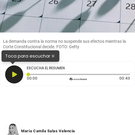
La demanda contra la norma no suspende sus efectos mientras la
Corte Constitucional decide. FOTO: Getty
×
Toca para escuchar
1
2
ESCUCHA EL RESUMEN
Tiempo transcurrido: 0 segundos
Du
00:00
00:43
María Camila Salas Valencia