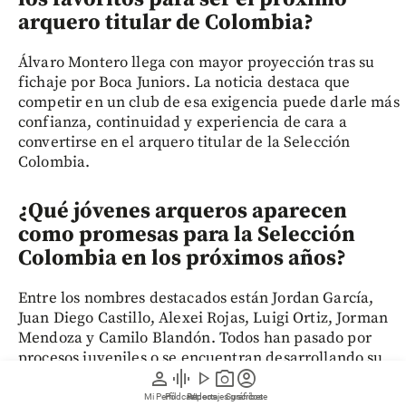
arquero titular de Colombia?
Álvaro Montero llega con mayor proyección tras su
fichaje por Boca Juniors. La noticia destaca que
competir en un club de esa exigencia puede darle más
confianza, continuidad y experiencia de cara a
convertirse en el arquero titular de la Selección
Colombia.
¿Qué jóvenes arqueros aparecen
como promesas para la Selección
Colombia en los próximos años?
Entre los nombres destacados están Jordan García,
Juan Diego Castillo, Alexei Rojas, Luigi Ortiz, Jorman
Mendoza y Camilo Blandón. Todos han pasado por
procesos juveniles o se encuentran desarrollando su
person
graphic_eq
play_arrow
photo_camera
account_circle
carrera en clubes con proyección nacional e
internacional.
Mi Perfil
Pódcast
Reportajes gráficos
Videos
Suscríbete