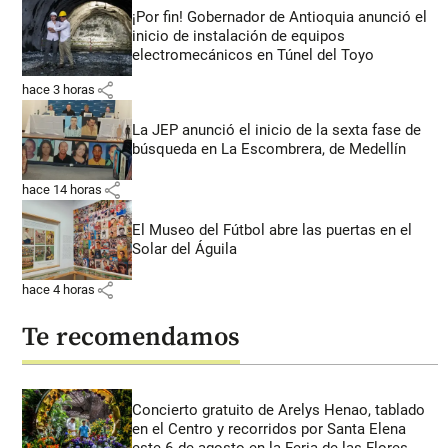
¡Por fin! Gobernador de Antioquia anunció el
inicio de instalación de equipos
electromecánicos en Túnel del Toyo
share
hace 3 horas
La JEP anunció el inicio de la sexta fase de
búsqueda en La Escombrera, de Medellín
share
hace 14 horas
El Museo del Fútbol abre las puertas en el
Solar del Águila
share
hace 4 horas
Te recomendamos
Concierto gratuito de Arelys Henao, tablado
en el Centro y recorridos por Santa Elena
este 6 de agosto en la Feria de las Flores