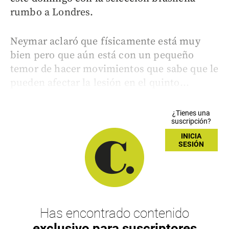
rumbo a Londres.
Neymar aclaró que físicamente está muy
bien pero que aún está con un pequeño
temor de hacer movimientos que sabe que le
pueden afectar la lesión en el quinto...
¿Tienes una
suscripción?
INICIA
SESIÓN
Has encontrado contenido
exclusivo para suscriptores