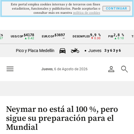
Este portal emplea cookies internas y de terceros con fines
estadísticos, funcionales y publicitarios. Puede aceptarlas o
CONTINUAR
consultar más en nuestra
politica de cookies
$4178
$3697
9,9 %
2,8 %
$4
USD/COP
EUR/COP
DESEMPLEO
PIB
TRM
Cintillo
▲ 0.42
—
▼ 0.30
▲ 0.10
de
Pico y Placa Medellín
Jueves
3 y 6
3 y 6
indicadores
económicos
menu
person
search
Jueves
, 6 de Agosto de 2026
Colombia
Neymar no está al 100 %, pero
sigue su preparación para el
Mundial