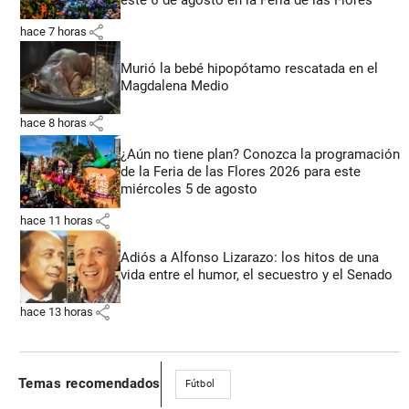
share
hace 7 horas
Murió la bebé hipopótamo rescatada en el
Magdalena Medio
share
hace 8 horas
¿Aún no tiene plan? Conozca la programación
de la Feria de las Flores 2026 para este
miércoles 5 de agosto
share
hace 11 horas
Adiós a Alfonso Lizarazo: los hitos de una
vida entre el humor, el secuestro y el Senado
share
hace 13 horas
Temas recomendados
Fútbol