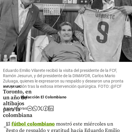
Oriente
antioqueño
share
Deportes
Camila
Osorio se
Eduardo Emilio Vilarete recibió la visita del presidente de la FCF,
despidió
Ramón Jesurun, y del presidente de la DIMAYOR, Carlos Mario
del Masters
Zuluaga, quienes le expresaron su respaldo y desearon una pronta
1000 de
recuperación tras la exitosa intervención quirúrgica. FOTO: @FCF
Toronto, en
un año de
Redacción El Colombiano
altibajos
para la
hace 6 horas
colombiana
El
fútbol colombiano
mostró este miércoles un
share
gesto de respaldo y gratitud hacia Eduardo Emilio