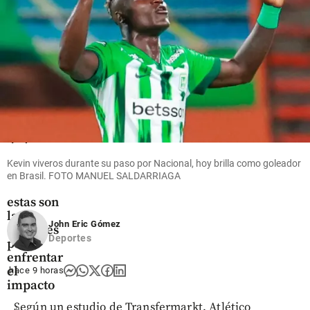
share
Economía
La
nómina
de las
mipymes
Kevin viveros durante su paso por Nacional, hoy brilla como goleador
será más
en Brasil. FOTO MANUEL SALDARRIAGA
costosa:
estas son
las
John Eric Gómez
opciones
Deportes
para
enfrentar
el
hace 9 horas
impacto
Según un estudio de Transfermarkt, Atlético