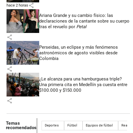
share
hace 2 horas
Ariana Grande y su cambio físico: las
declaraciones de la cantante sobre su cuerpo
tras el revuelo por
Petal
share
Perseidas, un eclipse y más fenómenos
astronómicos de agosto visibles desde
Colombia
share
¿Le alcanza para una hamburguesa triple?
Una primera cita en Medellín ya cuesta entre
$100.000 y $150.000
share
Temas
Deportes
Fútbol
Equipos de fútbol
Real M
recomendados