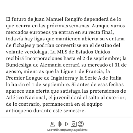
El futuro de Juan Manuel Rengifo dependerá de lo
que ocurra en las próximas semanas. Aunque varios
mercados europeos ya entran en su recta final,
todavía hay ligas que mantienen abierta su ventana
de fichajes y podrían convertirse en el destino del
volante verdolaga. La MLS de Estados Unidos
recibirá incorporaciones hasta el 2 de septiembre; la
Bundesliga de Alemania cerrará su mercado el 31 de
agosto, mientras que la Ligue 1 de Francia, la
Premier League de Inglaterra y la Serie A de Italia
lo harán el 1 de septiembre. Si antes de esas fechas
aparece una oferta que satisfaga las pretensiones de
Atlético Nacional, el juvenil dará el salto al exterior;
de lo contrario, permanecerá en el equipo
antioqueño durante este semestre.
person
graphic_eq
play_arrow
photo_camera
account_circle
Si antes de esas fechas aparece una oferta que
Mi Perfil
Pódcast
Reportajes gráficos
Videos
Suscríbete
satisfaga las pretensiones económicas del club, el