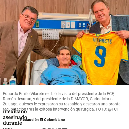
Bernstein
darle
el humor,
en un
continuidad
el
concierto
al juego
secuestro
de Feria
y el
share
de Flores
Senado
share
share
Mundo
¿Quién era
César
Gastélum?
Eduardo Emilio Vilarete recibió la visita del presidente de la FCF,
Ramón Jesurun, y del presidente de la DIMAYOR, Carlos Mario
El
Zuluaga, quienes le expresaron su respaldo y desearon una pronta
influencer
recuperación tras la exitosa intervención quirúrgica. FOTO: @FCF
mexicano
asesinado
Redacción El Colombiano
durante
una