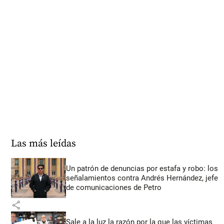
Las más leídas
Un patrón de denuncias por estafa y robo: los
señalamientos contra Andrés Hernández, jefe
de comunicaciones de Petro
share
Sale a la luz la razón por la que las víctimas