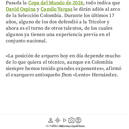
Pasada la
Copa del Mundo de 2026
, todo indica que
David Ospina
y
Camilo Vargas
le dirán adiós al arco
de la Selección Colombia. Durante los últimos 17
años, alguno de los dos defendió a la Tricolor y
ahora es el turno de otros talentos, de los cuales
algunos ya tienen una experiencia previa en el
conjunto nacional.
«La posición de arquero hoy en día depende mucho
de lo que quiera el técnico, aunque en Colombia
siempre hemos tenido grandes exponentes», afirmó
el exarquero antioqueño Jhon «Lento» Hernández.
person
graphic_eq
play_arrow
photo_camera
account_circle
Mi Perfil
Pódcast
Reportajes gráficos
Videos
Suscríbete