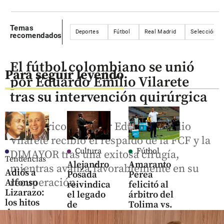
Temas
Deportes
Fútbol
Real Madrid
Selección C
recomendados
El fútbol colombiano se unió
Para seguir leyendo
por Eduardo Emilio Vilarete
tras su intervención quirúrgica
El histórico goleador Eduardo Emilio
Vilarete recibió el respaldo de la FCF y la
Cultura
Fútbol
DIMAYOR tras una exitosa cirugía,
Tendencias
Alejandro
Amaranto
mientras avanza favorablemente en su
Adiós a
Posada
Perea
recuperación.
Alfonso
reivindica
felicitó al
Lizarazo:
el legado
árbitro del
los hitos
de
Tolima vs.
de una
Leonard
DIM por
vida entre