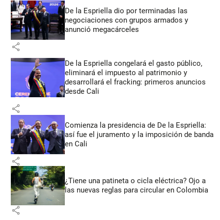
De la Espriella dio por terminadas las
negociaciones con grupos armados y
anunció megacárceles
share
De la Espriella congelará el gasto público,
eliminará el impuesto al patrimonio y
desarrollará el fracking: primeros anuncios
desde Cali
share
Comienza la presidencia de De la Espriella:
así fue el juramento y la imposición de banda
en Cali
share
¿Tiene una patineta o cicla eléctrica? Ojo a
las nuevas reglas para circular en Colombia
share