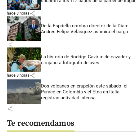
sacaron a los 117 capos de la cárcel de Itagüí
share
hace 8 horas
De la Espriella nombra director de la Dian:
Andrés Felipe Velásquez asumirá el cargo
share
La historia de Rodrigo Gaviria: de cazador y
cirujano a fotógrafo de aves
share
hace 8 horas
Dos volcanes en erupción este sábado: el
Puracé en Colombia y el Etna en Italia
registran actividad intensa
share
Te recomendamos