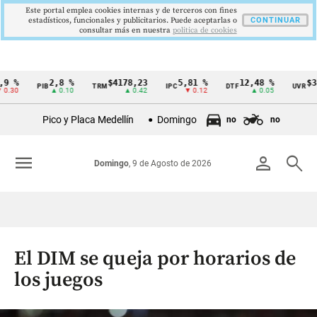
Este portal emplea cookies internas y de terceros con fines
estadísticos, funcionales y publicitarios. Puede aceptarlas o
CONTINUAR
consultar más en nuestra
politica de cookies
2,8 %
$4178,23
5,81 %
12,48 %
$386,1
PIB
TRM
IPC
DTF
UVR
Cintillo
▲ 0.10
▲ 0.42
▼ 0.12
▲ 0.05
▲ 0
de
Pico y Placa Medellín
Domingo
no
no
indicadores
económicos
menu
person
search
Domingo
, 9 de Agosto de 2026
Colombia
El DIM se queja por horarios de
los juegos