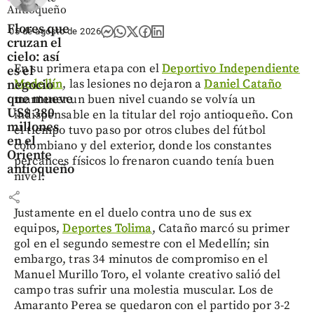
Antioqueño
Flores que
05 de agosto de 2026
cruzan el
cielo: así
En su primera etapa con el
Deportivo Independiente
es el
Medellín
, las lesiones no dejaron a
Daniel Cataño
negocio
que mueve
mantener un buen nivel cuando se volvía un
US$ 380
indispensable en la titular del rojo antioqueño. Con
millones
el tiempo tuvo paso por otros clubes del fútbol
en el
colombiano y del exterior, donde los constantes
Oriente
percances físicos lo frenaron cuando tenía buen
antioqueño
nivel.
share
Justamente en el duelo contra uno de sus ex
equipos,
Deportes Tolima
, Cataño marcó su primer
gol en el segundo semestre con el Medellín; sin
embargo, tras 34 minutos de compromiso en el
Manuel Murillo Toro, el volante creativo salió del
campo tras sufrir una molestia muscular. Los de
Amaranto Perea se quedaron con el partido por 3-2