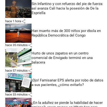
Sin Infantino y con refuerzo del pie de fuerza:
así avanza Cali hacia la posesión de De la
Espriella
share
hace 1 hora
Han muerto más de 300 niños por ébola en
República Democrática del Congo
share
hace 35 minutos
Hurto de unos zapatos en un centro
comercial de Envigado terminó en una
balacera
share
hace 57 minutos
¡Ojo! Famisanar EPS alerta por robo de datos
a sus pacientes, ¿cómo evitarlo?
share
hace 33 minutos
¿En la adultez se pierde la habilidad de hacer