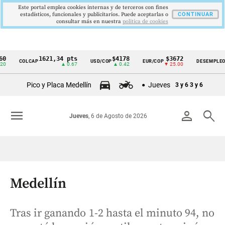
Este portal emplea cookies internas y de terceros con fines
estadísticos, funcionales y publicitarios. Puede aceptarlas o
CONTINUAR
consultar más en nuestra
politica de cookies
1621,34 pts
$4178
$3672
9,9 
COLCAP
USD/COP
EUR/COP
DESEMPLEO
Cintillo
▲ 0.67
▲ 0.42
▼ 25.00
▼ 0.
de
Pico y Placa Medellín
Jueves
3 y 6
3 y 6
indicadores
económicos
menu
person
search
Jueves
, 6 de Agosto de 2026
Colombia
Medellín
Tras ir ganando 1-2 hasta el minuto 94, no