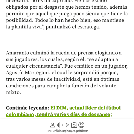
necesaria, no es un capricho. Hemos estado
obligados por el desgaste que hemos tenido, además
permite que aquel que juega poco sienta que tiene la
posibilidad. Todos lo han hecho bien, eso mantiene
la plantilla viva", puntualizó el estratega.
Amaranto culminó la rueda de prensa elogiando a
sus jugadores, los cuales, según él, “se adaptan a
cualquier circunstancia”. Fue enfático en un jugador,
Agustín Martegani, el cual le sorprendió porque,
tras varios meses de inactividad, está en óptimas
condiciones para cumplir la función del volante
mixto.
Continúe leyendo:
El DIM, actual líder del fútbol
colombiano, tendrá varios días de descanso;
¿cuándo vuelve a jugar?
person
graphic_eq
play_arrow
photo_camera
account_circle
Mi Perfil
Pódcast
Reportajes gráficos
Videos
Suscríbete