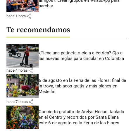
amigos?: crean grupos en WhatsApp para
parchar
share
hace 1 hora
Te recomendamos
¿Tiene una patineta o cicla eléctrica? Ojo a
las nuevas reglas para circular en Colombia
share
hace 4 horas
6 de agosto en la Feria de las Flores: final de
la trova, tablados gratis y más planes en
Medellín
share
hace 7 horas
Concierto gratuito de Arelys Henao, tablado
en el Centro y recorridos por Santa Elena
este 6 de agosto en la Feria de las Flores