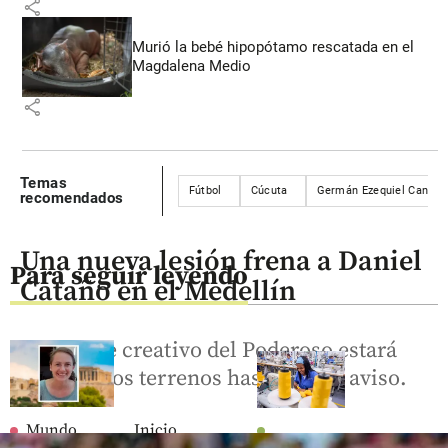
share
Murió la bebé hipopótamo rescatada en el
Magdalena Medio
share
Temas
Fútbol
Cúcuta
Germán Ezequiel Cano
recomendados
Una nueva lesión frena a Daniel
Para seguir leyendo
Cataño en el Medellín
El volante creativo del Poderoso estará
fuera de los terrenos hasta nuevo aviso.
Mundo
Inicio
Economía