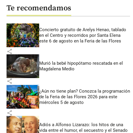
Te recomendamos
Concierto gratuito de Arelys Henao, tablado
en el Centro y recorridos por Santa Elena
este 6 de agosto en la Feria de las Flores
share
Murió la bebé hipopótamo rescatada en el
Magdalena Medio
share
¿Aún no tiene plan? Conozca la programación
de la Feria de las Flores 2026 para este
miércoles 5 de agosto
share
Adiós a Alfonso Lizarazo: los hitos de una
vida entre el humor, el secuestro y el Senado