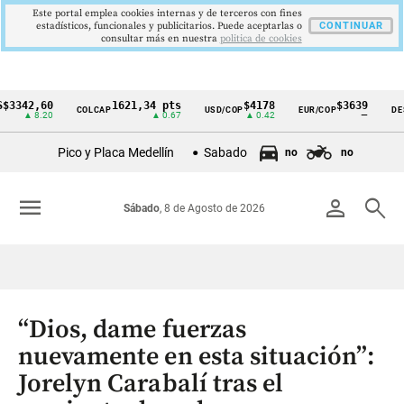
Este portal emplea cookies internas y de terceros con fines
estadísticos, funcionales y publicitarios. Puede aceptarlas o
CONTINUAR
consultar más en nuestra
politica de cookies
2,60
1621,34 pts
$4178
$3639
COLCAP
USD/COP
EUR/COP
DESEMPL
Cintillo
 8.20
▲ 0.67
▲ 0.42
—
de
Pico y Placa Medellín
Sabado
no
no
indicadores
económicos
menu
person
search
Sábado
, 8 de Agosto de 2026
Colombia
“Dios, dame fuerzas
nuevamente en esta situación”:
Jorelyn Carabalí tras el