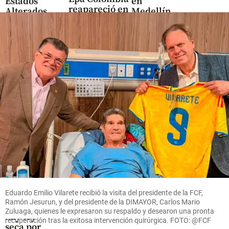
Estados
en
reapareció en
Alterados
Medellín,
redes y
decide
ya suma
parece otra
volver a
400.000
escucharse
pedidos
share
semanales
share
y 4.500
negocios
share
Colombia
¡Pilas!
Estas son
las
Eduardo Emilio Vilarete recibió la visita del presidente de la FCF,
ciudades
Ramón Jesurun, y del presidente de la DIMAYOR, Carlos Mario
donde
Zuluaga, quienes le expresaron su respaldo y desearon una pronta
hay ley
recuperación tras la exitosa intervención quirúrgica. FOTO: @FCF
seca por