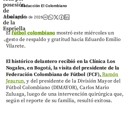
posesión
Redacción El Colombiano
de
Abelardo
05 de agosto de 2026
de la
Espriella
El
fútbol colombiano
mostró este miércoles un
gesto de respaldo y gratitud hacia Eduardo Emilio
share
Vilarete.
El histórico delantero recibió en la Clínica Los
Nogales, en Bogotá, la visita del presidente de la
Federación Colombiana de Fútbol (FCF),
Ramón
Jesurun,
y del presidente de la División Mayor del
Fútbol Colombiano (DIMAYOR), Carlos Mario
Zuluaga, luego de una intervención quirúrgica que,
según el reporte de su familia, resultó exitosa.