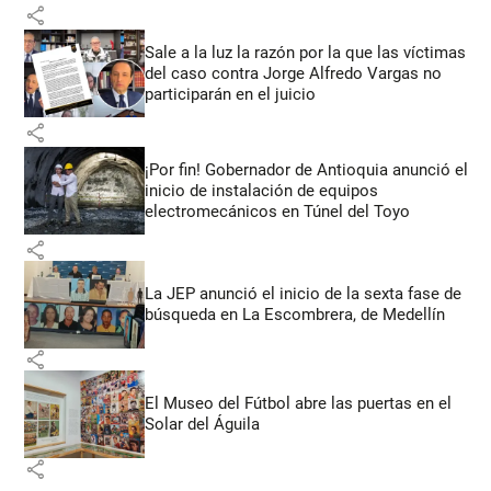
share
Sale a la luz la razón por la que las víctimas
del caso contra Jorge Alfredo Vargas no
participarán en el juicio
share
¡Por fin! Gobernador de Antioquia anunció el
inicio de instalación de equipos
electromecánicos en Túnel del Toyo
share
La JEP anunció el inicio de la sexta fase de
búsqueda en La Escombrera, de Medellín
share
El Museo del Fútbol abre las puertas en el
Solar del Águila
share