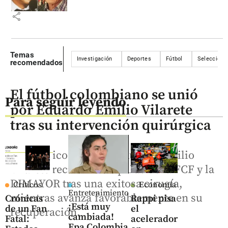
share
Temas
Investigación
Deportes
Fútbol
Selección 
recomendados
El fútbol colombiano se unió
Para seguir leyendo
por Eduardo Emilio Vilarete
tras su intervención quirúrgica
El histórico goleador Eduardo Emilio
Vilarete recibió el respaldo de la FCF y la
DIMAYOR tras una exitosa cirugía,
Críticos
Economía
Entretenimiento
mientras avanza favorablemente en su
Crónicas
Rappi pisa
¡Está muy
de un Fan
el
recuperación.
cambiada!
Fatal:
acelerador
Epa Colombia