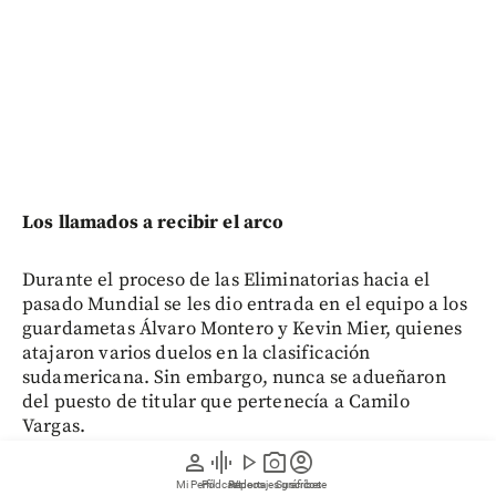
Los llamados a recibir el arco
Durante el proceso de las Eliminatorias hacia el
pasado Mundial se les dio entrada en el equipo a los
guardametas Álvaro Montero y Kevin Mier, quienes
atajaron varios duelos en la clasificación
sudamericana. Sin embargo, nunca se adueñaron
del puesto de titular que pertenecía a Camilo
Vargas.
person
graphic_eq
play_arrow
photo_camera
account_circle
Montero dio un paso enorme en su carrera este año
Mi Perfil
Pódcast
Reportajes gráficos
Videos
Suscríbete