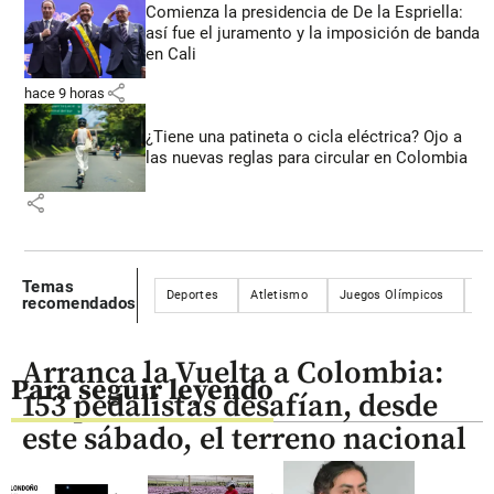
Comienza la presidencia de De la Espriella:
así fue el juramento y la imposición de banda
en Cali
share
hace 9 horas
¿Tiene una patineta o cicla eléctrica? Ojo a
las nuevas reglas para circular en Colombia
share
Temas
Deportes
Atletismo
Juegos Olímpicos
Fr
recomendados
Arranca la Vuelta a Colombia:
Para seguir leyendo
153 pedalistas desafían, desde
este sábado, el terreno nacional