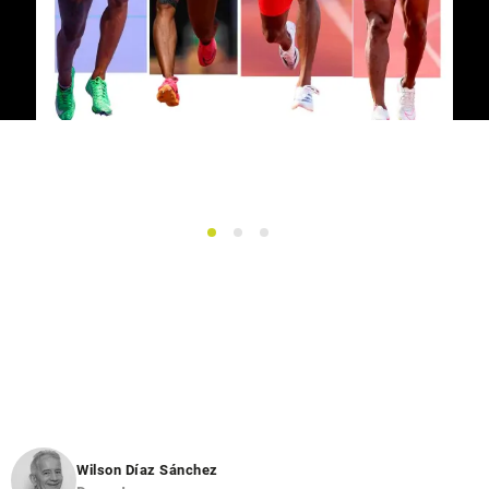
1
2
3
Wilson Díaz Sánchez