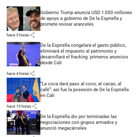
Gobierno Trump anuncia USD 1.000 millones
de apoyo a gobierno de De la Espriella y
promete revisar aranceles
share
hace 3 horas
De la Espriella congelará el gasto público,
eliminará el impuesto al patrimonio y
desarrollará el fracking: primeros anuncios
desde Cali
share
hace 4 horas
“La coca dará paso al coco, al cacao, al
café”: así fue la posesión de De la Espriella
en Cali
share
hace 15 horas
De la Espriella dio por terminadas las
negociaciones con grupos armados y
anunció megacárceles