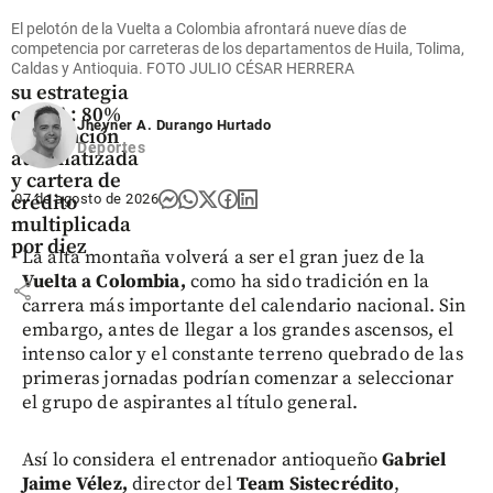
El pelotón de la Vuelta a Colombia afrontará nueve días de
Tecnología
competencia por carreteras de los departamentos de Huila, Tolima,
Nequi revela
Caldas y Antioquia. FOTO JULIO CÉSAR HERRERA
su estrategia
con IA: 80%
Jheyner A. Durango Hurtado
de atención
Deportes
automatizada
y cartera de
07 de agosto de 2026
crédito
multiplicada
por diez
La alta montaña volverá a ser el gran juez de la
Vuelta a Colombia,
como ha sido tradición en la
share
carrera más importante del calendario nacional. Sin
embargo, antes de llegar a los grandes ascensos, el
intenso calor y el constante terreno quebrado de las
primeras jornadas podrían comenzar a seleccionar
el grupo de aspirantes al título general.
Así lo considera el entrenador antioqueño
Gabriel
Jaime Vélez,
director del
Team Sistecrédito
,