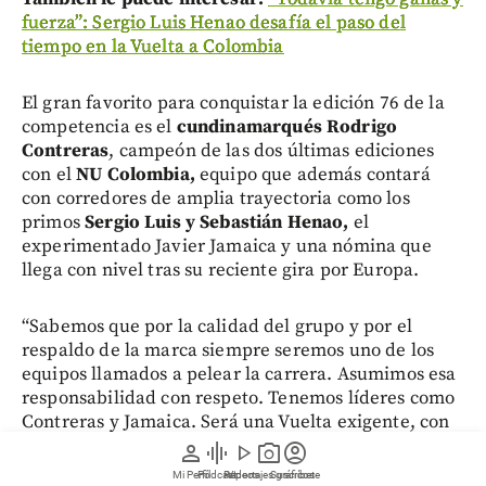
fuerza”: Sergio Luis Henao desafía el paso del
tiempo en la Vuelta a Colombia
El gran favorito para conquistar la edición 76 de la
competencia es el
cundinamarqués Rodrigo
Contreras
, campeón de las dos últimas ediciones
con el
NU Colombia,
equipo que además contará
con corredores de amplia trayectoria como los
primos
Sergio Luis y Sebastián Henao,
el
experimentado Javier Jamaica y una nómina que
llega con nivel tras su reciente gira por Europa.
“Sabemos que por la calidad del grupo y por el
respaldo de la marca siempre seremos uno de los
equipos llamados a pelear la carrera. Asumimos esa
responsabilidad con respeto. Tenemos líderes como
Contreras y Jamaica. Será una Vuelta exigente, con
mucho calor, etapas largas y una montaña que
person
graphic_eq
play_arrow
photo_camera
account_circle
marcará las diferencias. Creo que será una carrera
Mi Perfil
Pódcast
Reportajes gráficos
Videos
Suscríbete