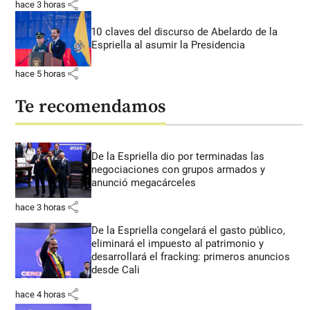
share
hace 3 horas
10 claves del discurso de Abelardo de la
Espriella al asumir la Presidencia
share
hace 5 horas
Te recomendamos
De la Espriella dio por terminadas las
negociaciones con grupos armados y
anunció megacárceles
share
hace 3 horas
De la Espriella congelará el gasto público,
eliminará el impuesto al patrimonio y
desarrollará el fracking: primeros anuncios
desde Cali
share
hace 4 horas