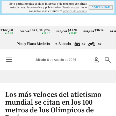
Este portal emplea cookies internas y de terceros con fines
estadísticos, funcionales y publicitarios. Puede aceptarlas o
CONTINUAR
consultar más en nuestra
politica de cookies
,60
1621,34 pts
$4178
$3639
COLCAP
USD/COP
EUR/COP
DESEMPLE
Cintillo
.20
▲ 0.67
▲ 0.42
—
de
Pico y Placa Medellín
Sabado
no
no
indicadores
económicos
menu
person
search
Sábado
, 8 de Agosto de 2026
Colombia
Los más veloces del atletismo
mundial se citan en los 100
metros de los Olímpicos de