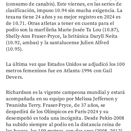
(consumo de canabis). Este viernes, en las series de
clasificación, impuso 10.94 sin mucha exigencia. La
texana tiene 24 años y su mejor registro en 2024 es
de 10.71. Otras atletas a tener en cuenta para el
podio son la marfileña Marie-Josée Ta Lou (10.87),
Shelly-Ann Fraser-Pryce, la británica Daryll Neita
(10.92, ambas) y la santalucense Julien Alfred
(10.95).
La última vez que Estados Unidos se adjudicó los 100
metros femeninos fue en Atlanta-1996 con Gail
Devers.
Richardson es la vigente campeona mundial y estará
acompañada en su equipo por Melissa Jefferson y
Twanisha Terry. Fraser-Pryce, de 37 años, se
despedirá de los Olímpicos en París-2024 y su
desempeñó es toda una incógnita. Desde Pekín-2008
ha subido siempre al podio en la distancia reina de
los Juegos, los 100 metros, con dos oros (2008, 2012),