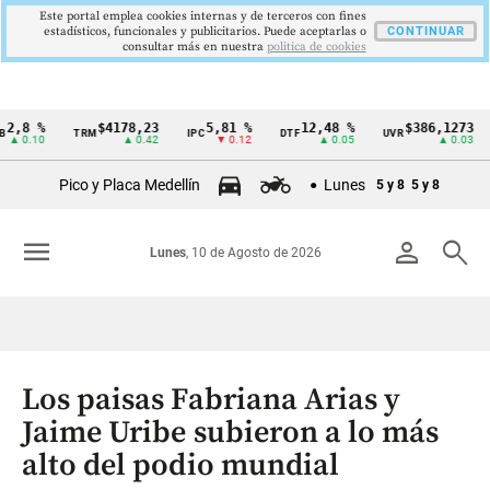
Este portal emplea cookies internas y de terceros con fines
estadísticos, funcionales y publicitarios. Puede aceptarlas o
CONTINUAR
consultar más en nuestra
politica de cookies
 %
$4178,23
5,81 %
12,48 %
$386,1273
TRM
IPC
DTF
UVR
SM
Cintillo
10
▲ 0.42
▼ 0.12
▲ 0.05
▲ 0.03
de
Pico y Placa Medellín
Lunes
5 y 8
5 y 8
indicadores
económicos
menu
person
search
Lunes
, 10 de Agosto de 2026
Colombia
Los paisas Fabriana Arias y
Jaime Uribe subieron a lo más
alto del podio mundial