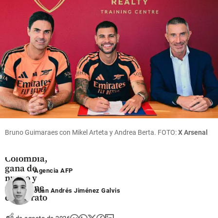
sus abuelos
tuvo que
WorldTour
salir en
con el EF
share
camilla
Education
share
share
Deportes
Wilmar
Paredes
no para
Bruno Guimaraes con Mikel Arteta y Andrea Berta. FOTO:
X Arsenal
en la
Vuelta a
Colombia,
gana de
Agencia AFP
nuevo y
mantiene
Juan Andrés Jiménez Galvis
el liderato
share