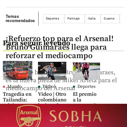
Temas
Deportes
Patinaje
Italia
Guarne
Fa
recomendados
¡Refuerzo top para el Arsenal!
Para seguir leyendo
Bruno Guimarães llega para
reforzar el mediocampo
El volante brasileño, Bruno Guimaraes,
es la nueva pieza de Mikel Arteta para el
Mundo
Fútbol
Deportes
mediocampo del Arsenal
Tragedia en
Video | Otro
El premio
Tailandia:
colombiano
a la
Adolescente
lesionado
constancia:
asesinó a 7
en Brasil:
Juan Felipe
personas,
Jordan
Rodríguez
entre ellas,
Barrera
asciende al