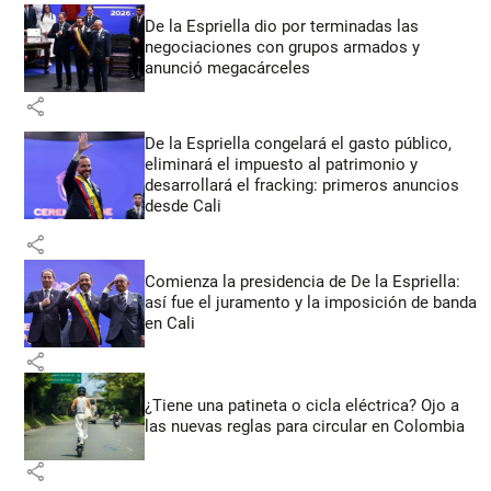
De la Espriella dio por terminadas las
negociaciones con grupos armados y
anunció megacárceles
share
De la Espriella congelará el gasto público,
eliminará el impuesto al patrimonio y
desarrollará el fracking: primeros anuncios
desde Cali
share
Comienza la presidencia de De la Espriella:
así fue el juramento y la imposición de banda
en Cali
share
¿Tiene una patineta o cicla eléctrica? Ojo a
las nuevas reglas para circular en Colombia
share