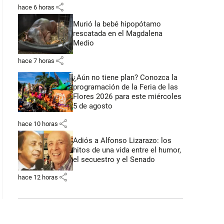
share
hace 6 horas
Murió la bebé hipopótamo
rescatada en el Magdalena
Medio
share
hace 7 horas
¿Aún no tiene plan? Conozca la
programación de la Feria de las
Flores 2026 para este miércoles
5 de agosto
share
hace 10 horas
Adiós a Alfonso Lizarazo: los
hitos de una vida entre el humor,
el secuestro y el Senado
share
hace 12 horas