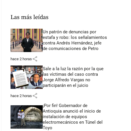
Las más leídas
Un patrón de denuncias por
estafa y robo: los señalamientos
contra Andrés Hernández, jefe
de comunicaciones de Petro
share
hace 2 horas
Sale a la luz la razón por la que
las víctimas del caso contra
Jorge Alfredo Vargas no
participarán en el juicio
share
hace 2 horas
¡Por fin! Gobernador de
Antioquia anunció el inicio de
instalación de equipos
electromecánicos en Túnel del
Toyo