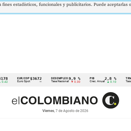
 fines estadísticos, funcionales y publicitarios. Puede aceptarlas
$3672
9,9 %
2,8 %
EUR/COP
DESEMPLEO
PIB
TRM
Euro Spot
Tasa Nacional
Crec. Anual
Tasa Rep. Mone
—
▼ 0.30
▲ 0.10
Viernes
, 7 de Agosto de 2026