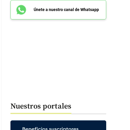
Únete a nuestro canal de Whatsapp
ro Quintana ha sido visto con ropa de runner entrenando en Boyacá. Foto
Nuestros portales
 48 segundos