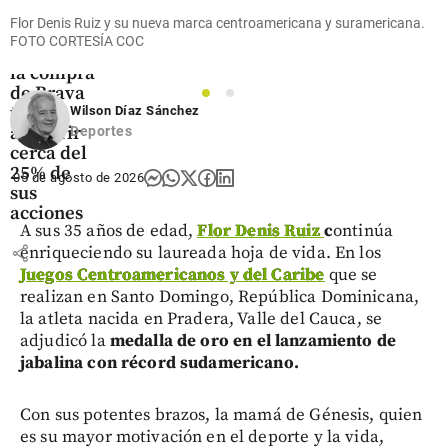
Economía
Flor Denis Ruiz y su nueva marca centroamericana y suramericana.
Ecopetrol
FOTO CORTESÍA COC
avanza en
la compra
de Brava
1
2
tras
Wilson Díaz Sánchez
adquirir
Deportes
cerca del
25% de
05 de agosto de 2026
sus
acciones
A sus 35 años de edad,
Flor Denis Ruiz
c
ontinúa
share
enriqueciendo su laureada hoja de vida. En los
Juegos Centroamericanos y del Caribe
que se
realizan en Santo Domingo, República Dominicana,
la atleta nacida en Pradera, Valle del Cauca, se
adjudicó la
medalla de oro en el lanzamiento de
jabalina con récord sudamericano.
Con sus potentes brazos, la mamá de Génesis, quien
es su mayor motivación en el deporte y la vida,