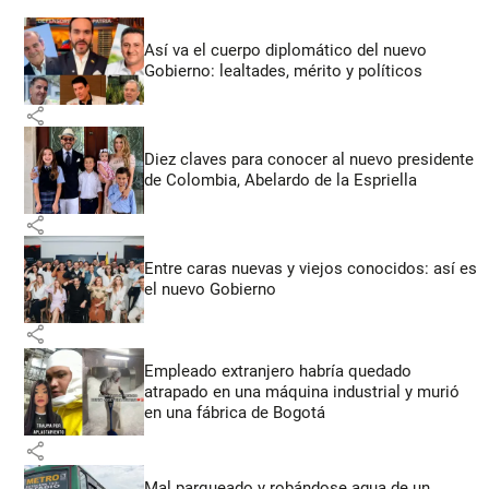
Así va el cuerpo diplomático del nuevo
Gobierno: lealtades, mérito y políticos
share
Diez claves para conocer al nuevo presidente
de Colombia, Abelardo de la Espriella
share
Entre caras nuevas y viejos conocidos: así es
el nuevo Gobierno
share
Empleado extranjero habría quedado
atrapado en una máquina industrial y murió
en una fábrica de Bogotá
share
Mal parqueado y robándose agua de un