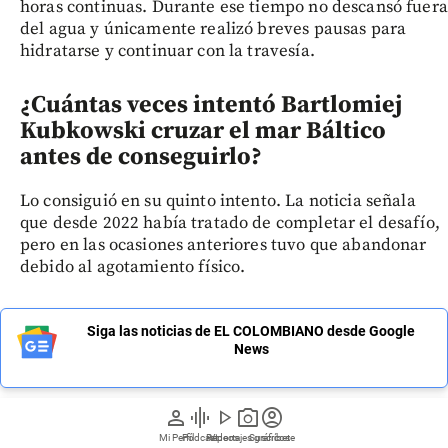
horas continuas. Durante ese tiempo no descansó fuera
del agua y únicamente realizó breves pausas para
hidratarse y continuar con la travesía.
¿Cuántas veces intentó Bartlomiej
Kubkowski cruzar el mar Báltico
antes de conseguirlo?
Lo consiguió en su quinto intento. La noticia señala
que desde 2022 había tratado de completar el desafío,
pero en las ocasiones anteriores tuvo que abandonar
debido al agotamiento físico.
Siga las noticias de EL COLOMBIANO desde Google
News
person
graphic_eq
play_arrow
photo_camera
account_circle
Mi Perfil
Pódcast
Reportajes gráficos
Videos
Suscríbete