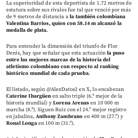
La superioridad de esta deportista de 1.72 metros de
estatura sobre sus rivales fue tal que venció por más
de 9 metros de distancia a
la también colombiana
Valentina Barrios, quien con 58.14 m alcanzó la
medalla de plata.
Para entender la dimensión del triunfo de Flor
Denis, hay que señalar que esta actuación
la puso
entre las mejores marcas de la historia del
atletismo colombiano con respecto al ranking
histórico mundial de cada prueba
.
El listado, según @AlexDatos2 en X, lo encabezan
Caterine Ibargüen
en salto triple (6.ª mejor de la
historia mundial) y
Lorena Arenas
en 10 000 m
marcha (8.ª). Siguen Ruiz con el 24.º mejor registro
en jabalina,
Anthony Zambrano
en 400 m (27.º) y
Ronal Longa
en 100 m (31.º).