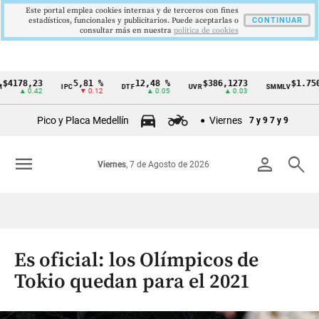
Este portal emplea cookies internas y de terceros con fines
estadísticos, funcionales y publicitarios. Puede aceptarlas o
CONTINUAR
consultar más en nuestra
politica de cookies
8,23
5,81 %
12,48 %
$386,1273
$1.750.905
IPC
DTF
UVR
SMMLV
Cintillo
 0.42
▼ 0.12
▲ 0.05
▲ 0.03
—
de
Pico y Placa Medellín
Viernes
7 y 9
7 y 9
indicadores
económicos
menu
person
search
Viernes
, 7 de Agosto de 2026
Colombia
Es oficial: los Olímpicos de
Tokio quedan para el 2021