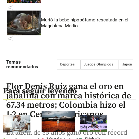
share
Murió la bebé hipopótamo rescatada en el
Magdalena Medio
share
Temas
Deportes
Juegos Olímpicos
Japón
recomendados
Flor Denis Ruiz gana el oro en
Para seguir leyendo
jabalina con marca histórica de
67.34 metros; Colombia hizo el
1-2 en Centroamericanos
La atleta de 35 años ganó oro con récord