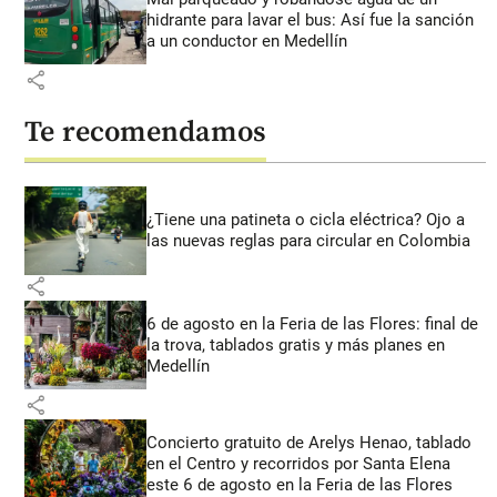
hidrante para lavar el bus: Así fue la sanción
a un conductor en Medellín
share
Te recomendamos
¿Tiene una patineta o cicla eléctrica? Ojo a
las nuevas reglas para circular en Colombia
share
6 de agosto en la Feria de las Flores: final de
la trova, tablados gratis y más planes en
Medellín
share
Concierto gratuito de Arelys Henao, tablado
en el Centro y recorridos por Santa Elena
este 6 de agosto en la Feria de las Flores