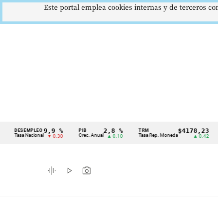
Este portal emplea cookies internas y de terceros con
9,9 %
2,8 %
$4178,23
SEMPLEO
PIB
TRM
IPC
Cintillo
sa Nacional
Crec. Anual
Tasa Rep. Moneda
Inflac
▼ 0.30
▲ 0.10
▲ 0.42
de
indicadores
graphic_eq
play_arrow
photo_camera
económicos
Colombia