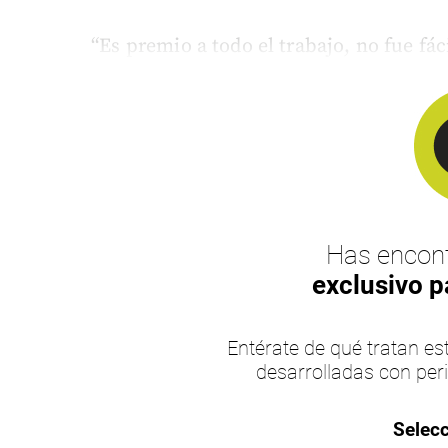
“Es premio a todo el trabajo, no fue fáci
Has encont
exclusivo p
Entérate de qué tratan 
desarrolladas con per
Selecc