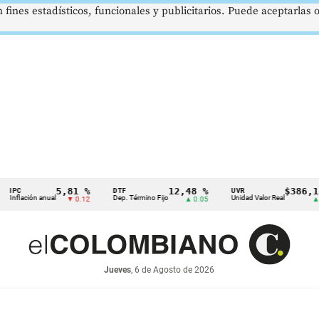
 fines estadísticos, funcionales y publicitarios. Puede aceptarlas
5,81 %
12,48 %
$386,1273
DTF
UVR
ión anual
Dep. Término Fijo
Unidad Valor Real
▼ 0.12
▲ 0.05
▲ 0.03
Jueves
, 6 de Agosto de 2026