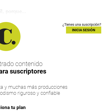
l, porque...
¿Tienes una suscripción?
INICIA SESIÓN
rado contenido
ara suscriptores
esta y muchas más producciones
iodismo riguroso y confiable
iona tu plan