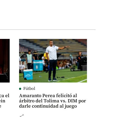
Fútbol
ca el
Amaranto Perea felicitó al
ein
árbitro del Tolima vs. DIM por
e
darle continuidad al juego
share