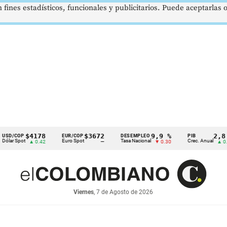
 fines estadísticos, funcionales y publicitarios. Puede aceptarlas
$4178
$3672
9,9 %
2,8 %
P
EUR/COP
DESEMPLEO
PIB
t
Euro Spot
Tasa Nacional
Crec. Anual
▲ 0.42
—
▼ 0.30
▲ 0.10
Viernes
, 7 de Agosto de 2026