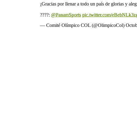
¡Gracias por llenar a todo un país de glorias y ale
????:
@PanamSports
pic.twitter.com/eBebNLk3z
— Comité Olímpico COL (@OlimpicoCol)
Octob