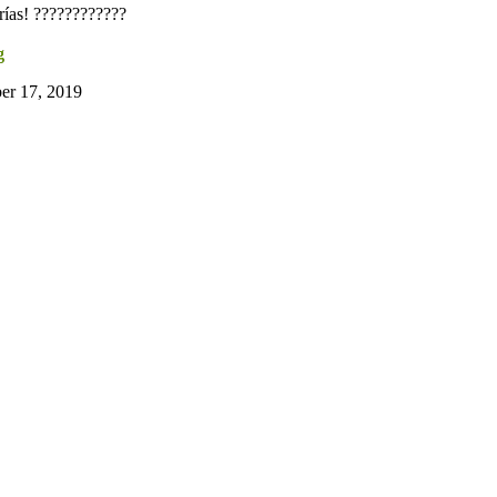
grías! ????????????
g
er 17, 2019