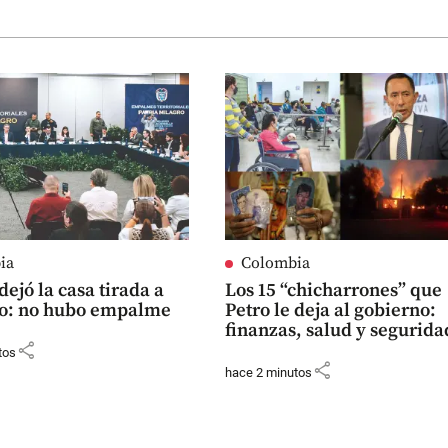
ia
Colombia
dejó la casa tirada a
Los 15 “chicharrones” que
o: no hubo empalme
Petro le deja al gobierno:
finanzas, salud y segurida
share
tos
share
hace 2 minutos