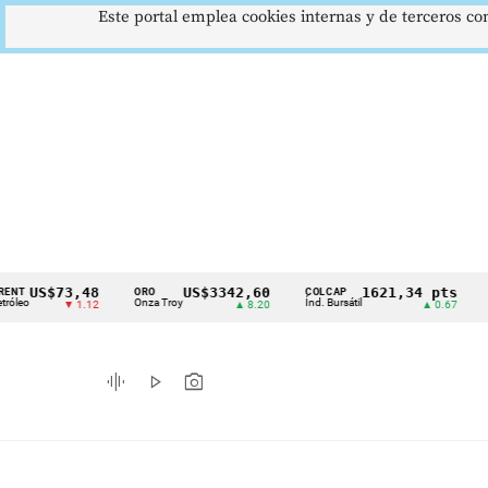
Este portal emplea cookies internas y de terceros con
$73,48
US$3342,60
1621,34 pts
ORO
COLCAP
USD/CO
Cintillo
Onza Troy
Índ. Bursátil
Dólar Spo
▼ 1.12
▲ 8.20
▲ 0.67
de
indicadores
graphic_eq
play_arrow
photo_camera
económicos
Colombia