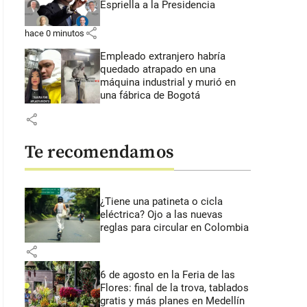
Espriella a la Presidencia
share
hace 0 minutos
Empleado extranjero habría
quedado atrapado en una
máquina industrial y murió en
una fábrica de Bogotá
share
Te recomendamos
¿Tiene una patineta o cicla
eléctrica? Ojo a las nuevas
reglas para circular en Colombia
share
6 de agosto en la Feria de las
Flores: final de la trova, tablados
gratis y más planes en Medellín