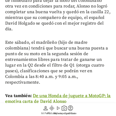
de inmediato para dejar la moto del colombiano
otra vez en condiciones para rodar, Alonso no logró
completar una buena vuelta y quedó en la casilla 22,
mientras que su compañero de equipo, el español
David Holgado se quedó con el mejor registro del
día.
Este sábado, el madrileño (hijo de madre
colombiana) tendrá que buscar una buena puesta a
punto de su moto en la segunda sesión de
entrenamientos libres para tratar de ganarse un
lugar en la Q2 desde el filtro de Q1 (otorga cuatro
pases), clasificaciones que se podrán ver en
Colombia a las 8:40 a.m. y 9:05 a.m.,
respectivamente.
Vea también:
De una Honda de juguete a MotoGP: la
emotiva carta de David Alonso
person
graphic_eq
play_arrow
photo_camera
account_circle
Mi Perfil
Pódcast
Reportajes gráficos
Videos
Suscríbete