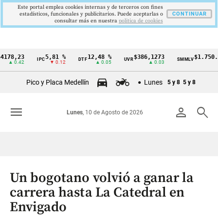
Este portal emplea cookies internas y de terceros con fines
estadísticos, funcionales y publicitarios. Puede aceptarlas o
CONTINUAR
consultar más en nuestra
politica de cookies
,23
5,81 %
12,48 %
$386,1273
$1.750.905
IPC
DTF
UVR
SMMLV
Cintillo
0.42
▼ 0.12
▲ 0.05
▲ 0.03
—
de
Pico y Placa Medellín
Lunes
5 y 8
5 y 8
indicadores
económicos
menu
person
search
Lunes
, 10 de Agosto de 2026
Colombia
Un bogotano volvió a ganar la
carrera hasta La Catedral en
Envigado