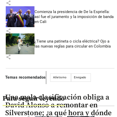
share
Comienza la presidencia de De la Espriella:
así fue el juramento y la imposición de banda
en Cali
share
¿Tiene una patineta o cicla eléctrica? Ojo a
las nuevas reglas para circular en Colombia
share
Temas recomendados
Atletismo
Envigado
Una mala clasificación obliga a
Para seguir leyendo
David Alonso a remontar en
Silverstone; ¿a qué hora y dónde