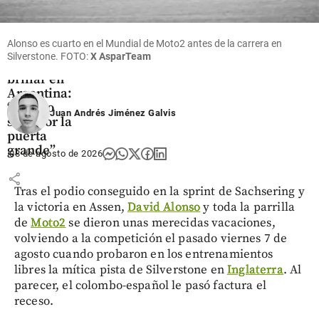
Fútbol
Jáminton
Campaz
Alonso es cuarto en el Mundial de Moto2 antes de la carrera en
revela su
Silverstone. FOTO:
X AsparTeam
futuro tras
brillar en
Argentina:
“Quiero
Juan Andrés Jiménez Galvis
salir por la
puerta
grande”
08 de agosto de 2026
share
Tras el podio conseguido en la sprint de Sachsering y
la victoria en Assen,
David Alonso
y toda la parrilla
de
Moto2
se dieron unas merecidas vacaciones,
volviendo a la competición el pasado viernes 7 de
agosto cuando probaron en los entrenamientos
libres la mítica pista de Silverstone en
Inglaterra
. Al
parecer, el colombo-español le pasó factura el
receso.