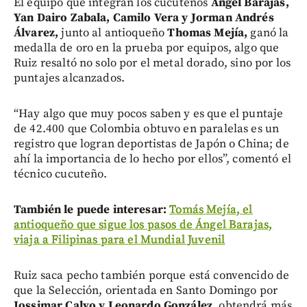
El equipo que integran los cucuteños
Ángel Barajas,
Yan Dairo Zabala, Camilo Vera y Jorman Andrés
Álvarez,
junto al antioqueño
Thomas Mejía,
ganó la
medalla de oro en la prueba por equipos, algo que
Ruiz resaltó no solo por el metal dorado, sino por los
puntajes alcanzados.
“Hay algo que muy pocos saben y es que el puntaje
de 42.400 que Colombia obtuvo en paralelas es un
registro que logran deportistas de Japón o China; de
ahí la importancia de lo hecho por ellos”, comentó el
técnico cucuteño.
También le puede interesar:
Tomás Mejía, el
antioqueño que sigue los pasos de Ángel Barajas,
viaja a Filipinas para el Mundial Juvenil
Ruiz saca pecho también porque está convencido de
que la Selección, orientada en Santo Domingo por
Jossimar Calvo y Leonardo González,
obtendrá más