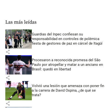
Las más leídas
Guardias del Inpec confiesan su
responsabilidad en controles de polémica
fiesta de gestores de paz en cárcel de Itagüí
share
Procesaron a reconocida promesa del São
Paulo por atropellar y matar a un anciano en
Brasil: quedó en libertad
share
Volvió una lesión que amenaza con poner fin
a la carrera de David Ospina, ¿de qué se
trata?
share