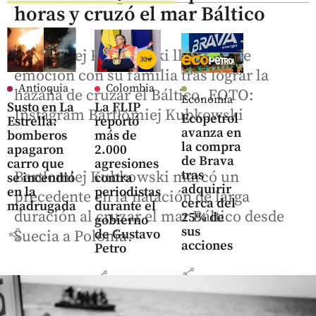
horas y cruzó el mar Báltico
Bartłomiej Kubkowski llorando de
emoción con su familia tras lograr la
Antioquia
Colombia
hazaña de cruzar el Báltico. FOTO:
Economía
Susto en La
La FLIP
Instagram Bartłomiej Kubkowski
Ecopetrol
Estrella:
reportó
avanza en
bomberos
más de
la compra
apagaron
2.000
de Brava
carro que
agresiones
tras
Bartłomiej Kubkowski marcó un
se incendió
contra
adquirir
en la
periodistas
precedente en la natación de larga
cerca del
madrugada
durante el
duración al cruzar el mar Báltico desde
25% de
gobierno
sus
share
de Gustavo
Suecia a Polonia.
acciones
Petro
share
share