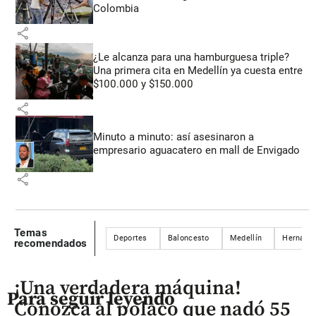
Colombia
share
¿Le alcanza para una hamburguesa triple?
Una primera cita en Medellín ya cuesta entre
$100.000 y $150.000
share
Minuto a minuto: así asesinaron a
empresario aguacatero en mall de Envigado
share
Temas
Deportes
Baloncesto
Medellín
Hernán D
recomendados
¡Una verdadera máquina!
Para seguir leyendo
Conozca al polaco que nadó 55