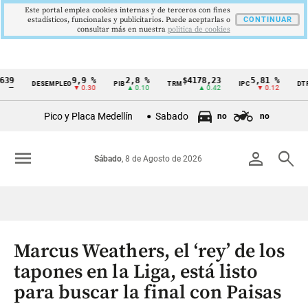
Este portal emplea cookies internas y de terceros con fines
estadísticos, funcionales y publicitarios. Puede aceptarlas o
CONTINUAR
consultar más en nuestra
politica de cookies
9,9 %
2,8 %
$4178,23
5,81 %
12,4
DESEMPLEO
PIB
TRM
IPC
DTF
Cintillo
▼ 0.30
▲ 0.10
▲ 0.42
▼ 0.12
▲ 
de
Pico y Placa Medellín
Sabado
no
no
indicadores
económicos
menu
person
search
Sábado
, 8 de Agosto de 2026
Colombia
Marcus Weathers, el ‘rey’ de los
tapones en la Liga, está listo
para buscar la final con Paisas