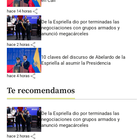
en Cali
share
hace 14 horas
De la Espriella dio por terminadas las
negociaciones con grupos armados y
anunció megacárceles
share
hace 2 horas
10 claves del discurso de Abelardo de la
Espriella al asumir la Presidencia
share
hace 4 horas
Te recomendamos
De la Espriella dio por terminadas las
negociaciones con grupos armados y
anunció megacárceles
share
hace 2 horas