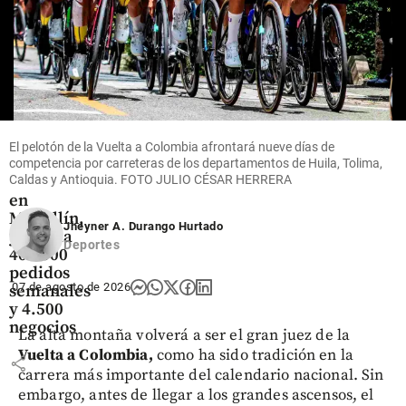
share
Economía
Rappi pisa
El pelotón de la Vuelta a Colombia afrontará nueve días de
el
competencia por carreteras de los departamentos de Huila, Tolima,
acelerador
Caldas y Antioquia. FOTO JULIO CÉSAR HERRERA
en
Medellín,
Jheyner A. Durango Hurtado
ya suma
Deportes
400.000
pedidos
07 de agosto de 2026
semanales
y 4.500
negocios
La alta montaña volverá a ser el gran juez de la
Vuelta a Colombia,
como ha sido tradición en la
share
carrera más importante del calendario nacional. Sin
embargo, antes de llegar a los grandes ascensos, el