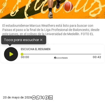
El estadounidense Marcus Weathers está listo para buscar con
Paisas el paso a la final de la Liga Profesional de Baloncesto, desde
este jueves, en el coliseo de la Universidad de Medellín. FOTO EL
COLOMBIANO
×
Toca para escuchar
1
2
ESCUCHA EL RESUMEN
Tiempo transcurrido: 0 segundos
Du
00:00
00:42
20 de mayo de 2026