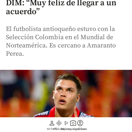
DIM: “Muy feliz de llegar a un
acuerdo”
El futbolista antioqueño estuvo con la
Selección Colombia en el Mundial de
Norteamérica. Es cercano a Amaranto
Perea.
person
graphic_eq
play_arrow
photo_camera
account_circle
Mi Perfil
Pódcast
Reportajes gráficos
Videos
Suscríbete