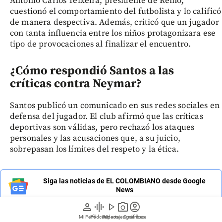
Antonio Carlos Teixeira, presidente de Remo,
cuestionó el comportamiento del futbolista y lo calificó
de manera despectiva. Además, criticó que un jugador
con tanta influencia entre los niños protagonizara ese
tipo de provocaciones al finalizar el encuentro.
¿Cómo respondió Santos a las
críticas contra Neymar?
Santos publicó un comunicado en sus redes sociales en
defensa del jugador. El club afirmó que las críticas
deportivas son válidas, pero rechazó los ataques
personales y las acusaciones que, a su juicio,
sobrepasan los límites del respeto y la ética.
Siga las noticias de EL COLOMBIANO desde Google
News
person
graphic_eq
play_arrow
photo_camera
account_circle
Mi Perfil
Pódcast
Reportajes gráficos
Videos
Suscríbete