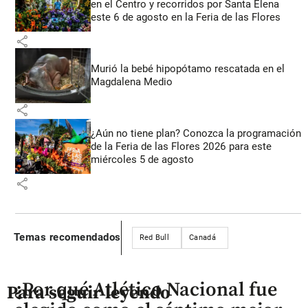
en el Centro y recorridos por Santa Elena
este 6 de agosto en la Feria de las Flores
share
Murió la bebé hipopótamo rescatada en el
Magdalena Medio
share
¿Aún no tiene plan? Conozca la programación
de la Feria de las Flores 2026 para este
miércoles 5 de agosto
share
Temas recomendados
Red Bull
Canadá
¿Por qué Atlético Nacional fue
Para seguir leyendo