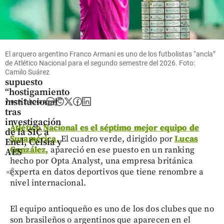
Economía
El arquero argentino Franco Armani es uno de los futbolistas “ancla”
Acolgen
de Atlético Nacional para el segundo semestre del 2026. Foto:
denuncia
Camilo Suárez
supuesto
“hostigamiento
institucional”
hace 2 horas
tras
investigación
Atlético Nacional es el séptimo mejor equipo de
de la SIC a
Suramérica.
El cuadro verde, dirigido por
Lucas
Enel, Celsia y
González,
apareció en ese puesto en un ranking
AES
hecho por Opta Analyst, una empresa británica
share
experta en datos deportivos que tiene renombre a
nivel internacional.
El equipo antioqueño es uno de los dos clubes que no
son brasileños o argentinos que aparecen en el