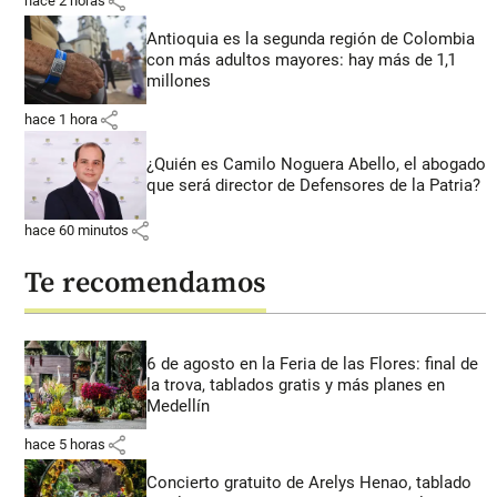
share
hace 2 horas
Antioquia es la segunda región de Colombia
con más adultos mayores: hay más de 1,1
millones
share
hace 1 hora
¿Quién es Camilo Noguera Abello, el abogado
que será director de Defensores de la Patria?
share
hace 60 minutos
Te recomendamos
6 de agosto en la Feria de las Flores: final de
la trova, tablados gratis y más planes en
Medellín
share
hace 5 horas
Concierto gratuito de Arelys Henao, tablado