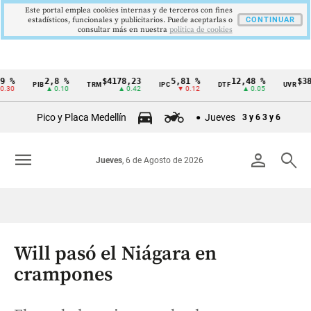
Este portal emplea cookies internas y de terceros con fines
estadísticos, funcionales y publicitarios. Puede aceptarlas o
CONTINUAR
consultar más en nuestra
politica de cookies
2,8 %
$4178,23
5,81 %
12,48 %
$386,12
PIB
TRM
IPC
DTF
UVR
Cintillo
▲ 0.10
▲ 0.42
▼ 0.12
▲ 0.05
▲ 0.
de
Pico y Placa Medellín
Jueves
3 y 6
3 y 6
indicadores
económicos
menu
person
search
Jueves
, 6 de Agosto de 2026
Colombia
Will pasó el Niágara en
crampones