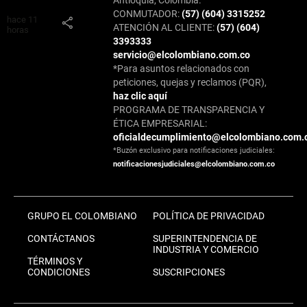
Antioquia, Colombia.
CONMUTADOR:
(57) (604) 3315252
hace 11
share
ATENCIÓN AL CLIENTE:
(57) (604)
horas
3393333
servicio@elcolombiano.com.co
*Para asuntos relacionados con
peticiones, quejas y reclamos (PQR),
haz clic aquí
PROGRAMA DE TRANSPARENCIA Y
ÉTICA EMPRESARIAL:
oficialdecumplimiento@elcolombiano.com.
*Buzón exclusivo para notificaciones judiciales:
notificacionesjudiciales@elcolombiano.com.co
GRUPO EL COLOMBIANO
POLÍTICA DE PRIVACIDAD
CONTÁCTANOS
SUPERINTENDENCIA DE
INDUSTRIA Y COMERCIO
TÉRMINOS Y
CONDICIONES
SUSCRIPCIONES