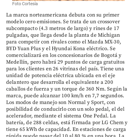
Foto Cortesía
La marca norteamericana debuta con su primer
modelo cero emisiones. Se trata de un crossover
subcompacto (4.3 metros de largo) y rines de 17
pulgadas, que llega desde la planta de Michigan
para competir con rivales como el Mazda MX-30,
BYD Yuan Plus y el Hyundai Kona eléctrico. Se
comercializará en los concesionarios de Bogotá y
Medellín, pero habrá 29 puntos de carga gratuitos
para los clientes en 26 vitrinas del país. Tiene una
unidad de potencia eléctrica ubicada en el eje
delantero que desarrolla el equivalente a 200
caballos de fuerza y un torque de 360 Nm. Según la
marca, puede alcanzar 100 km/h en 7,7 segundos.
Los modos de manejo son Normal y Sport, con
posibilidad de conducirlo con un solo pedal, el del
acelerador, mediante el sistema One Pedal. La
batería, de 288 celdas, está firmada por LG Chem y
tiene 65 kWh de capacidad. En estaciones de carga
rápida puede pasar del 10 al 80 % en una hora. La