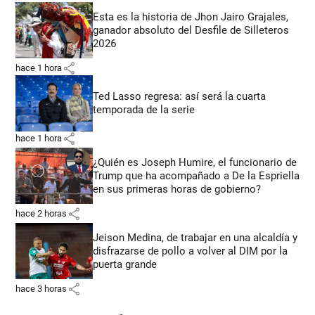
Esta es la historia de Jhon Jairo Grajales,
ganador absoluto del Desfile de Silleteros
2026
share
hace 1 hora
Ted Lasso regresa: así será la cuarta
temporada de la serie
share
hace 1 hora
¿Quién es Joseph Humire, el funcionario de
Trump que ha acompañado a De la Espriella
en sus primeras horas de gobierno?
share
hace 2 horas
Jeison Medina, de trabajar en una alcaldía y
disfrazarse de pollo a volver al DIM por la
puerta grande
share
hace 3 horas