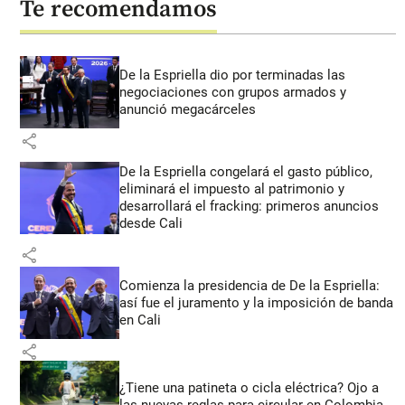
Te recomendamos
De la Espriella dio por terminadas las
negociaciones con grupos armados y
anunció megacárceles
share
De la Espriella congelará el gasto público,
eliminará el impuesto al patrimonio y
desarrollará el fracking: primeros anuncios
desde Cali
share
Comienza la presidencia de De la Espriella:
así fue el juramento y la imposición de banda
en Cali
share
¿Tiene una patineta o cicla eléctrica? Ojo a
las nuevas reglas para circular en Colombia