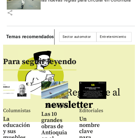
share
Temas recomendados
Sector automotor
Entretenimiento
Para seguir leyendo
Regístrate al
newsletter
Antioquia
Columnistas
Editoriales
Las 10
La
Un
grandes
educación
nombre
obras de
y sus
clave
Antioquia
muebles
para