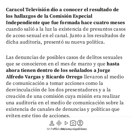
Caracol Televisión dio a conocer el resultado de
los hallazgos de la Comisión Especial
Independiente que fue formada hace cuatro meses
cuando salió a la luz la existencia de presuntos casos
de acoso sexual en el canal. Junto a los resultados de
dicha auditoría, presentó su nueva política.
Las denuncias de posibles casos de delitos sexuales
que se conocieron en el mes de marzo y que
hasta
ahora tienen dentro de los señalados a Jorge
Alfredo Vargas y Ricardo Orrego
llevaron al medio
de comunicación a tomar acciones como la
desvinculación de los dos presentadores y a la
creación de una comisión cuya misión era realizar
una auditoría en el medio de comunicación sobre la
existencia de canales de denuncias y políticas que
eviten este tipo de acciones.
person
graphic_eq
play_arrow
photo_camera
account_circle
Mi Perfil
Pódcast
Reportajes gráficos
Videos
Suscríbete