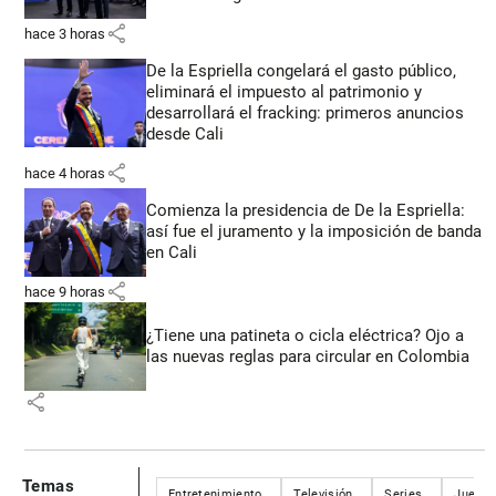
share
hace 3 horas
De la Espriella congelará el gasto público,
eliminará el impuesto al patrimonio y
desarrollará el fracking: primeros anuncios
desde Cali
share
hace 4 horas
Comienza la presidencia de De la Espriella:
así fue el juramento y la imposición de banda
en Cali
share
hace 9 horas
¿Tiene una patineta o cicla eléctrica? Ojo a
las nuevas reglas para circular en Colombia
share
Temas
Entretenimiento
Televisión
Series
Juego 