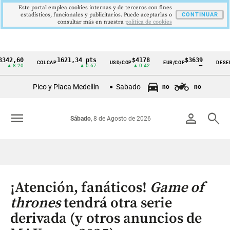
Este portal emplea cookies internas y de terceros con fines
estadísticos, funcionales y publicitarios. Puede aceptarlas o
CONTINUAR
consultar más en nuestra
politica de cookies
60
1621,34 pts
$4178
$3639
COLCAP
USD/COP
EUR/COP
DESEMPLEO
Cintillo
.20
▲ 0.67
▲ 0.42
—
de
Pico y Placa Medellín
Sabado
no
no
indicadores
económicos
menu
person
search
Sábado
, 8 de Agosto de 2026
Colombia
¡Atención, fanáticos!
Game of
thrones
tendrá otra serie
derivada (y otros anuncios de