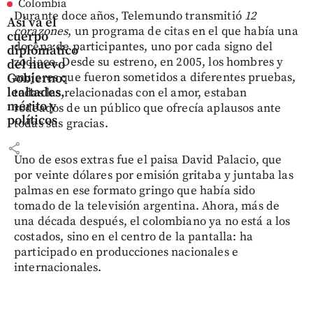
Colombia
Durante doce años, Telemundo transmitió
12
Así va el
corazones
, un programa de citas en el que había una
cuerpo
docena de participantes, uno por cada signo del
diplomático
zodiaco. Desde su estreno, en 2005, los hombres y
del nuevo
mujeres que fueron sometidos a diferentes pruebas,
Gobierno:
lealtades,
todas las relacionadas con el amor, estaban
mérito y
rodeados de un público que ofrecía aplausos ante
políticos
todas sus gracias.
share
Uno de esos extras fue el paisa David Palacio, que
por veinte dólares por emisión gritaba y juntaba las
palmas en ese formato gringo que había sido
tomado de la televisión argentina. Ahora, más de
una década después, el colombiano ya no está a los
costados, sino en el centro de la pantalla: ha
participado en producciones nacionales e
internacionales.