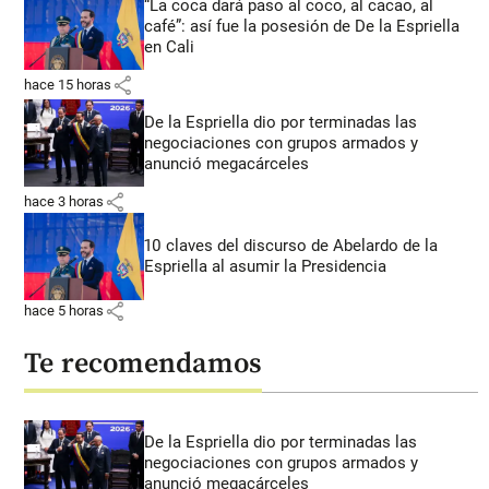
“La coca dará paso al coco, al cacao, al
café”: así fue la posesión de De la Espriella
en Cali
share
hace 15 horas
De la Espriella dio por terminadas las
negociaciones con grupos armados y
anunció megacárceles
share
hace 3 horas
10 claves del discurso de Abelardo de la
Espriella al asumir la Presidencia
share
hace 5 horas
Te recomendamos
De la Espriella dio por terminadas las
negociaciones con grupos armados y
anunció megacárceles