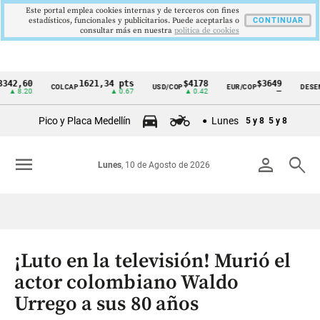
Este portal emplea cookies internas y de terceros con fines
estadísticos, funcionales y publicitarios. Puede aceptarlas o
CONTINUAR
consultar más en nuestra
politica de cookies
60
1621,34 pts
$4178
$3649
COLCAP
USD/COP
EUR/COP
DESEMPLEO
Cintillo
.20
▲ 0.67
▲ 0.42
—
de
Pico y Placa Medellín
Lunes
5 y 8
5 y 8
indicadores
económicos
menu
person
search
Lunes
, 10 de Agosto de 2026
Colombia
¡Luto en la televisión! Murió el
actor colombiano Waldo
Urrego a sus 80 años