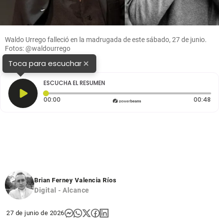
Waldo Urrego falleció en la madrugada de este sábado, 27 de junio.
Fotos: @waldourrego
×
Toca para escuchar
ESCUCHA EL RESUMEN
Tiempo transcurrido: 0 segundos
Du
00:00
00:48
Brian Ferney Valencia Ríos
Digital - Alcance
27 de junio de 2026