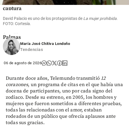
de
captura
de los
David Palacio es uno de los protagonistas de
La mujer prohibida
.
asesinos
FOTO: Cortesía.
de Julián
en Las
Palmas
María José Chitiva Londoño
share
Tendencias
06 de agosto de 2026
Durante doce años, Telemundo transmitió
12
corazones
, un programa de citas en el que había una
docena de participantes, uno por cada signo del
zodiaco. Desde su estreno, en 2005, los hombres y
mujeres que fueron sometidos a diferentes pruebas,
todas las relacionadas con el amor, estaban
rodeados de un público que ofrecía aplausos ante
todas sus gracias.