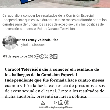
Caracol dio a conocer los resultados de la Comisión Especial
Independiente que estuvo durante cuatro meses auditando sobre los
canales para denunciar los casos de acoso sexual y las políticas de
prevención sobre este. Fotos: Caracol Televisión
Brian Ferney Valencia Ríos
Digital - Alcance
05 de agosto de 2026
Caracol Televisión dio a conocer el resultado de
los hallazgos de la Comisión Especial
Independiente que fue formada hace cuatro meses
cuando salió a la luz la existencia de presuntos casos
de acoso sexual en el canal. Junto a los resultados de
dicha auditoría, presentó su nueva política.
person
graphic_eq
play_arrow
photo_camera
account_circle
Mi Perfil
Pódcast
Reportajes gráficos
Videos
Suscríbete
Las denuncias de posibles casos de delitos sexuales