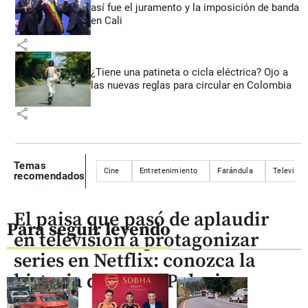
así fue el juramento y la imposición de banda
en Cali
share
¿Tiene una patineta o cicla eléctrica? Ojo a
las nuevas reglas para circular en Colombia
share
Temas
Cine
Entretenimiento
Farándula
Televisió
recomendados
El paisa que pasó de aplaudir
Para seguir leyendo
en televisión a protagonizar
series en Netflix: conozca la
historia de David Palacio