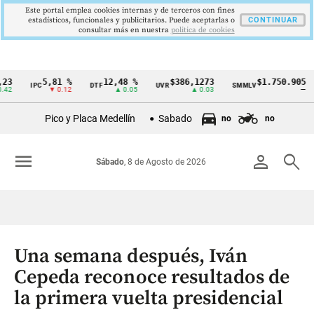
Este portal emplea cookies internas y de terceros con fines
estadísticos, funcionales y publicitarios. Puede aceptarlas o
CONTINUAR
consultar más en nuestra
politica de cookies
5,81 %
12,48 %
$386,1273
$1.750.905
IPC
DTF
UVR
SMMLV
B
Cintillo
▼ 0.12
▲ 0.05
▲ 0.03
—
de
Pico y Placa Medellín
Sabado
no
no
indicadores
económicos
menu
person
search
Sábado
, 8 de Agosto de 2026
Colombia
Una semana después, Iván
Cepeda reconoce resultados de
la primera vuelta presidencial