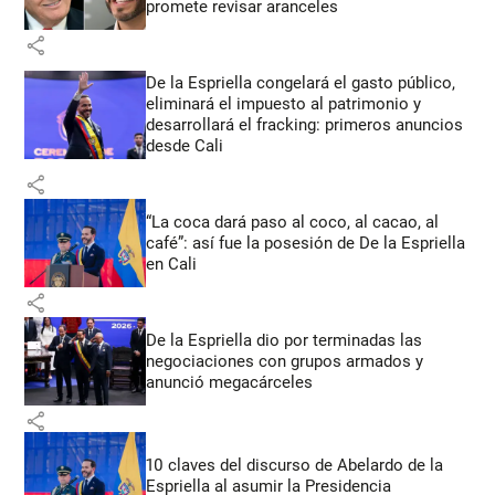
promete revisar aranceles
share
De la Espriella congelará el gasto público,
eliminará el impuesto al patrimonio y
desarrollará el fracking: primeros anuncios
desde Cali
share
“La coca dará paso al coco, al cacao, al
café”: así fue la posesión de De la Espriella
en Cali
share
De la Espriella dio por terminadas las
negociaciones con grupos armados y
anunció megacárceles
share
10 claves del discurso de Abelardo de la
Espriella al asumir la Presidencia