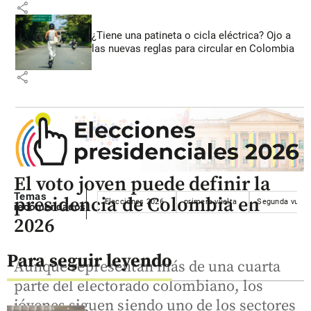
share
¿Tiene una patineta o cicla eléctrica? Ojo a
las nuevas reglas para circular en Colombia
share
El voto joven puede definir la
Temas
presidencia de Colombia en
Elecciones 2026
primera vuelta
Segunda vuelta
recomendados
2026
Para seguir leyendo
Aunque representan más de una cuarta
parte del electorado colombiano, los
jóvenes siguen siendo uno de los sectores