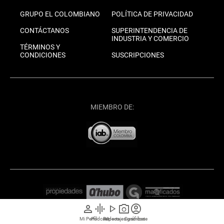
GRUPO EL COLOMBIANO
POLÍTICA DE PRIVACIDAD
CONTÁCTANOS
SUPERINTENDENCIA DE
INDUSTRIA Y COMERCIO
TÉRMINOS Y
CONDICIONES
SUSCRIPCIONES
MIEMBRO DE:
person
graphic_eq
play_arrow
photo_camera
account_circle
Mi Perfil
Pódcast
Reportajes gráficos
Videos
Suscríbete