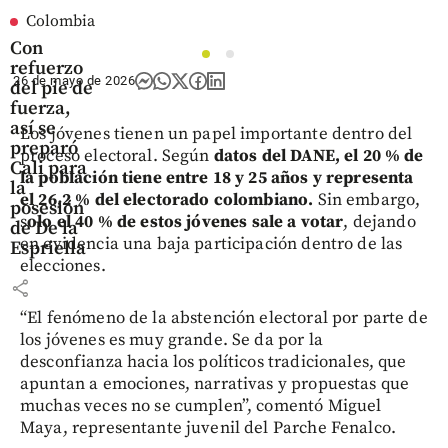
Colombia
Con
1
2
refuerzo
26 de mayo de 2026
del pie de
fuerza,
así se
Los jóvenes tienen un papel importante dentro del
preparó
proceso electoral. Según
datos del DANE, el 20 % de
Cali para
la población tiene entre 18 y 25 años y representa
la
el 26,2 % del electorado colombiano.
Sin embargo,
posesión
s
olo el 40 % de estos jóvenes sale a votar
, dejando
de De la
en evidencia una baja participación dentro de las
Espriella
elecciones.
share
“El fenómeno de la abstención electoral por parte de
los jóvenes es muy grande. Se da por la
desconfianza hacia los políticos tradicionales, que
apuntan a emociones, narrativas y propuestas que
muchas veces no se cumplen”, comentó Miguel
Maya, representante juvenil del Parche Fenalco.