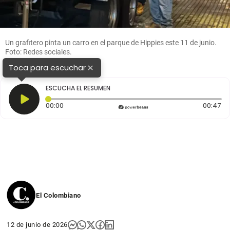
Un grafitero pinta un carro en el parque de Hippies este 11 de junio.
Foto: Redes sociales.
×
Toca para escuchar
ESCUCHA EL RESUMEN
Tiempo transcurrido: 0 segundos
Du
00:00
00:47
El Colombiano
12 de junio de 2026