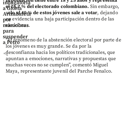
la población tiene entre 18 y 25 años y representa
indagatoria
el 26,2 % del electorado colombiano.
Sin embargo,
a Gloria
s
olo el 40 % de estos jóvenes sale a votar
, dejando
Arizabaleta
en evidencia una baja participación dentro de las
por
maniobras
elecciones.
para
suspender
“El fenómeno de la abstención electoral por parte de
a Petro
los jóvenes es muy grande. Se da por la
desconfianza hacia los políticos tradicionales, que
share
apuntan a emociones, narrativas y propuestas que
muchas veces no se cumplen”, comentó Miguel
Maya, representante juvenil del Parche Fenalco.