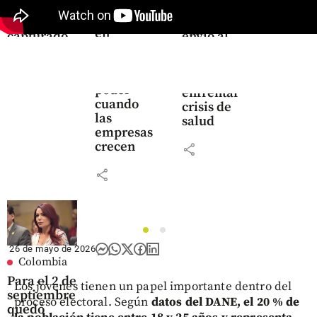
las
en una
hospitales
MiPymes
maleta: hay
y clínicas
en
capturado
envió al
Colombia,
próximo
pero
share
gobierno
pierden
para
poder
enfrentar
cuando
crisis de
las
salud
empresas
crecen
share
share
1
2
26 de mayo de 2026
Colombia
Para el 2 de
Los jóvenes tienen un papel importante dentro del
septiembre
proceso electoral. Según
datos del DANE, el 20 % de
quedó