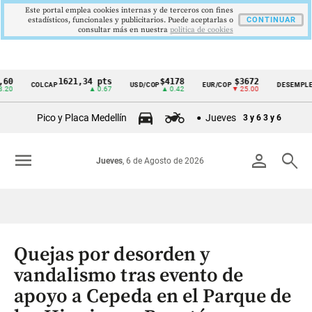
Este portal emplea cookies internas y de terceros con fines
estadísticos, funcionales y publicitarios. Puede aceptarlas o
CONTINUAR
consultar más en nuestra
politica de cookies
1621,34 pts
$4178
$3672
9,9
COLCAP
USD/COP
EUR/COP
DESEMPLEO
Cintillo
▲ 0.67
▲ 0.42
▼ 25.00
▼ 0
de
Pico y Placa Medellín
Jueves
3 y 6
3 y 6
indicadores
económicos
menu
person
search
Jueves
, 6 de Agosto de 2026
Colombia
Quejas por desorden y
vandalismo tras evento de
apoyo a Cepeda en el Parque de