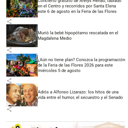
Concierto gratuito de Arelys Henao, tablado
en el Centro y recorridos por Santa Elena
este 6 de agosto en la Feria de las Flores
share
Murió la bebé hipopótamo rescatada en el
Magdalena Medio
share
¿Aún no tiene plan? Conozca la programación
de la Feria de las Flores 2026 para este
miércoles 5 de agosto
share
Adiós a Alfonso Lizarazo: los hitos de una
vida entre el humor, el secuestro y el Senado
share