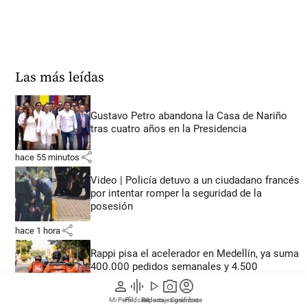
Las más leídas
Gustavo Petro abandona la Casa de Nariño
tras cuatro años en la Presidencia
share
hace 55 minutos
Video | Policía detuvo a un ciudadano francés
por intentar romper la seguridad de la
posesión
share
hace 1 hora
Rappi pisa el acelerador en Medellín, ya suma
400.000 pedidos semanales y 4.500
negocios
person
graphic_eq
play_arrow
photo_camera
account_circle
share
Mi Perfil
Pódcast
Reportajes gráficos
Videos
Suscríbete
hace 4 horas