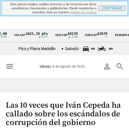
Este portal emplea cookies internas y de terceros con fines
estadísticos, funcionales y publicitarios. Puede aceptarlas o
CONTINUAR
consultar más en nuestra
politica de cookies
1621,34 pts
$4178
$3639
9,9
COLCAP
USD/COP
EUR/COP
DESEMPLEO
Cintillo
▲ 0.67
▲ 0.42
—
▼ 0
de
Pico y Placa Medellín
Sabado
no
no
indicadores
económicos
menu
person
search
Sábado
, 8 de Agosto de 2026
Colombia
Las 10 veces que Iván Cepeda ha
callado sobre los escándalos de
corrupción del gobierno