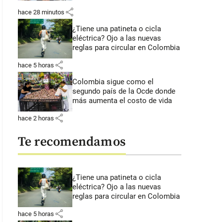
share
hace 28 minutos
¿Tiene una patineta o cicla
eléctrica? Ojo a las nuevas
reglas para circular en Colombia
share
hace 5 horas
Colombia sigue como el
segundo país de la Ocde donde
más aumenta el costo de vida
share
hace 2 horas
Te recomendamos
¿Tiene una patineta o cicla
eléctrica? Ojo a las nuevas
reglas para circular en Colombia
share
hace 5 horas