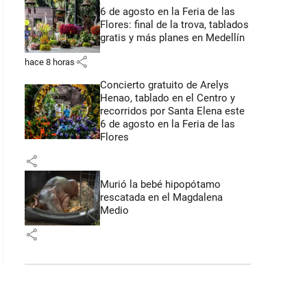
6 de agosto en la Feria de las
Flores: final de la trova, tablados
gratis y más planes en Medellín
share
hace 8 horas
Concierto gratuito de Arelys
Henao, tablado en el Centro y
recorridos por Santa Elena este
6 de agosto en la Feria de las
Flores
share
Murió la bebé hipopótamo
rescatada en el Magdalena
Medio
share