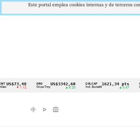
Este portal emplea cookies internas y de terceros con
$73,48
US$3342,60
1621,34 pts
ORO
COLCAP
USD/COP
Cintillo
Onza Troy
Índ. Bursátil
Dólar Spo
▼ 1.12
▲ 8.20
▲ 0.67
de
indicadores
graphic_eq
play_arrow
photo_camera
económicos
Colombia