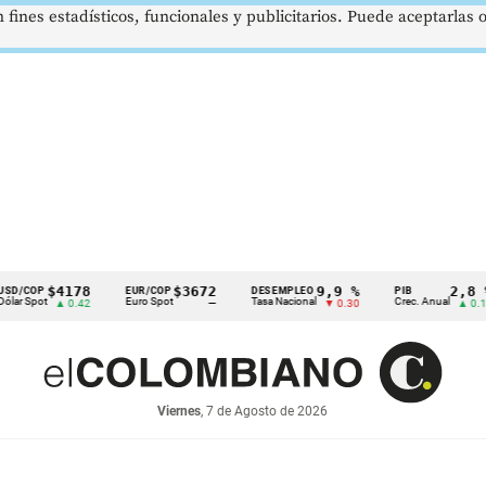
 fines estadísticos, funcionales y publicitarios. Puede aceptarlas
$4178
$3672
9,9 %
2,8 %
EUR/COP
DESEMPLEO
PIB
t
Euro Spot
Tasa Nacional
Crec. Anual
▲ 0.42
—
▼ 0.30
▲ 0.10
Viernes
, 7 de Agosto de 2026