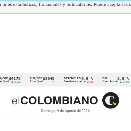
 fines estadísticos, funcionales y publicitarios. Puede aceptarlas
4178
$3648
9,9 %
2,8 %
EUR/COP
DESEMPLEO
PIB
TR
Euro Spot
Tasa Nacional
Crec. Anual
Tas
▲ 0.42
—
▼ 0.30
▲ 0.10
Domingo
, 9 de Agosto de 2026