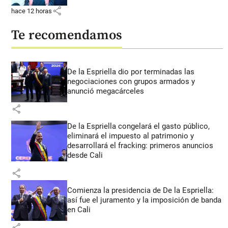
share
hace 12 horas
Te recomendamos
De la Espriella dio por terminadas las
negociaciones con grupos armados y
anunció megacárceles
share
De la Espriella congelará el gasto público,
eliminará el impuesto al patrimonio y
desarrollará el fracking: primeros anuncios
desde Cali
share
Comienza la presidencia de De la Espriella:
así fue el juramento y la imposición de banda
en Cali
share