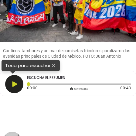
Cánticos, tambores y un mar de camisetas tricolores paralizaron las
avenidas principales de Ciudad de México. FOTO: Juan Antonio
Sánchez
×
Toca para escuchar
1
2
ESCUCHA EL RESUMEN
Tiempo transcurrido: 0 segundos
Du
00:00
00:43