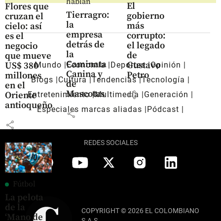
hablan
El
Flores que
Tierragro:
gobierno
cruzan el
la
más
cielo: así
empresa
corrupto:
es el
detrás de
el legado
negocio
la
de
que mueve
Caminata
Gustavo
US$ 380
Mundo
Economía
Deportes
Opinión
Canina y
Petro
millones
Blogs
Cultura
Tendencias
Tecnología
de
en el
Mascotas
share
Oriente
Entretenimiento
Multimedia
Generación
antioqueño
Especiales marcas aliadas
Pódcast
share
share
REDES SOCIALES
Fútbol
La pelota
de la
COPYRIGHT © 2026 EL COLOMBIANO
‘Mano de
S.A.S