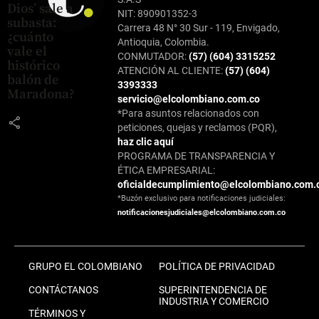
Dios’ sale a
NIT: 890901352-3
subasta:
Carrera 48 N° 30 Sur - 119, Envigado,
¿cuánto
Antioquia, Colombia.
vale el
CONMUTADOR:
(57) (604) 3315252
histórico
ATENCIÓN AL CLIENTE:
(57) (604)
balón de
3393333
Maradona?
servicio@elcolombiano.com.co
*Para asuntos relacionados con
share
peticiones, quejas y reclamos (PQR),
haz clic aquí
PROGRAMA DE TRANSPARENCIA Y
ÉTICA EMPRESARIAL:
oficialdecumplimiento@elcolombiano.com.
*Buzón exclusivo para notificaciones judiciales:
notificacionesjudiciales@elcolombiano.com.co
GRUPO EL COLOMBIANO
POLÍTICA DE PRIVACIDAD
CONTÁCTANOS
SUPERINTENDENCIA DE
INDUSTRIA Y COMERCIO
TÉRMINOS Y