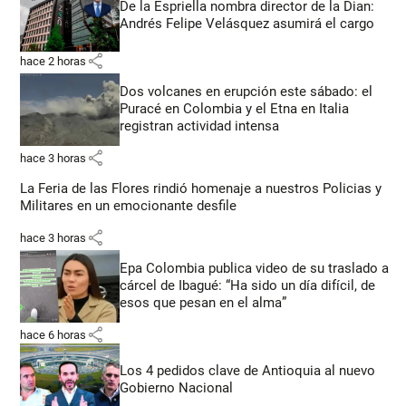
De la Espriella nombra director de la Dian:
Andrés Felipe Velásquez asumirá el cargo
share
hace 2 horas
Dos volcanes en erupción este sábado: el
Puracé en Colombia y el Etna en Italia
registran actividad intensa
share
hace 3 horas
La Feria de las Flores rindió homenaje a nuestros Policias y
Militares en un emocionante desfile
share
hace 3 horas
Epa Colombia publica video de su traslado a
cárcel de Ibagué: “Ha sido un día difícil, de
esos que pesan en el alma”
share
hace 6 horas
Los 4 pedidos clave de Antioquia al nuevo
Gobierno Nacional