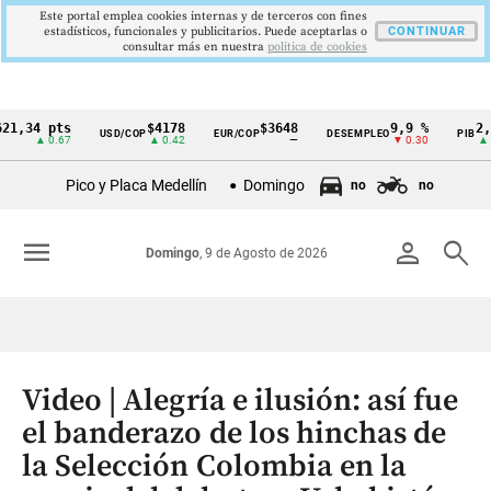
Este portal emplea cookies internas y de terceros con fines
estadísticos, funcionales y publicitarios. Puede aceptarlas o
CONTINUAR
consultar más en nuestra
politica de cookies
34 pts
$4178
$3648
9,9 %
2,8 %
USD/COP
EUR/COP
DESEMPLEO
PIB
Cintillo
▲ 0.67
▲ 0.42
—
▼ 0.30
▲ 0.10
de
Pico y Placa Medellín
Domingo
no
no
indicadores
económicos
menu
person
search
Domingo
, 9 de Agosto de 2026
Colombia
Video | Alegría e ilusión: así fue
el banderazo de los hinchas de
la Selección Colombia en la