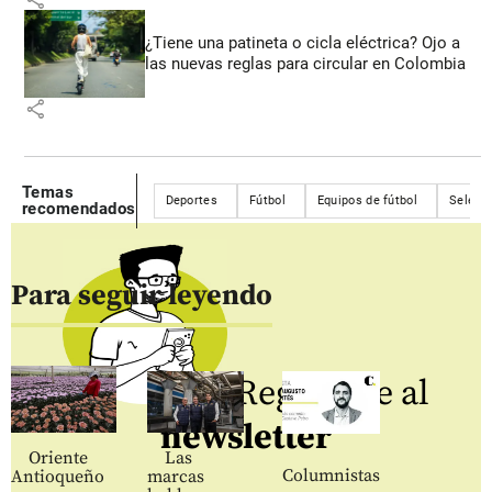
¿Tiene una patineta o cicla eléctrica? Ojo a
las nuevas reglas para circular en Colombia
share
Temas
Deportes
Fútbol
Equipos de fútbol
Selecc
recomendados
Para seguir leyendo
Regístrate al
newsletter
Oriente
Las
Columnistas
Antioqueño
marcas