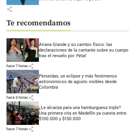
share
Te recomendamos
Ariana Grande y su cambio físico: las
declaraciones de la cantante sobre su cuerpo
tras el revuelo por
Petal
share
hace 7 horas
Perseidas, un eclipse y más fenómenos
astronómicos de agosto visibles desde
Colombia
share
hace 6 horas
¿Le alcanza para una hamburguesa triple?
Una primera cita en Medellín ya cuesta entre
$100.000 y $150.000
share
hace 7 horas