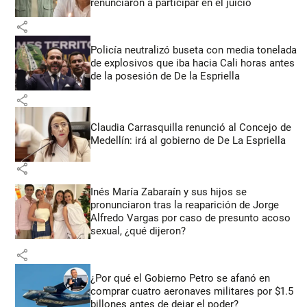
renunciaron a participar en el juicio
share
Policía neutralizó buseta con media tonelada
de explosivos que iba hacia Cali horas antes
de la posesión de De la Espriella
share
Claudia Carrasquilla renunció al Concejo de
Medellín: irá al gobierno de De La Espriella
share
Inés María Zabaraín y sus hijos se
pronunciaron tras la reaparición de Jorge
Alfredo Vargas por caso de presunto acoso
sexual, ¿qué dijeron?
share
¿Por qué el Gobierno Petro se afanó en
comprar cuatro aeronaves militares por $1.5
billones antes de dejar el poder?