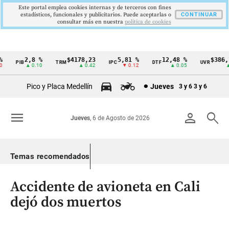
Este portal emplea cookies internas y de terceros con fines
estadísticos, funcionales y publicitarios. Puede aceptarlas o
CONTINUAR
consultar más en nuestra
politica de cookies
2,8 %
$4178,23
5,81 %
12,48 %
$386,12
PIB
TRM
IPC
DTF
UVR
Cintillo
▲ 0.10
▲ 0.42
▼ 0.12
▲ 0.05
▲ 0
de
Pico y Placa Medellín
Jueves
3 y 6
3 y 6
indicadores
económicos
menu
person
search
Jueves
, 6 de Agosto de 2026
Colombia
Temas recomendados
Accidente de avioneta en Cali
dejó dos muertos