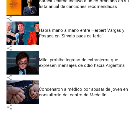
Barack Obama incluyó a un colombiano en su
lista anual de canciones recomendadas
share
Habrá mano a mano entre Herbert Vargas y
Posada en ‘Sírvalo pues de feria’
share
Milei prohíbe ingreso de extranjeros que
expresen mensajes de odio hacia Argentina
share
Condenaron a médico por abusar de joven en
consultorio del centro de Medellín
share