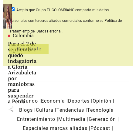
Acepto que Grupo EL COLOMBIANO
comparta mis datos
personales con terceros aliados comerciales
conforme su Política de
Tratamiento del Datos Personal.
Colombia
Para el 2 de
septiembre
quedó
indagatoria
a Gloria
Arizabaleta
por
maniobras
para
suspender
Mundo
Economía
Deportes
Opinión
a Petro
share
Blogs
Cultura
Tendencias
Tecnología
Entretenimiento
Multimedia
Generación
Especiales marcas aliadas
Pódcast