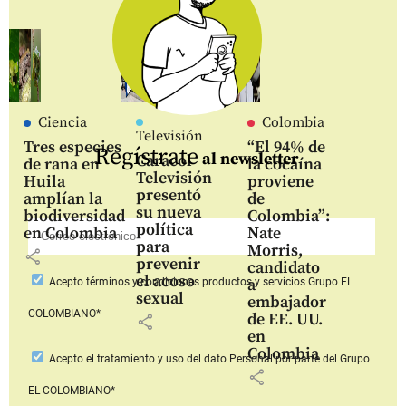
Ciencia
Colombia
Televisión
Tres especies
“El 94% de
Regístrate
al newsletter
Caracol
de rana en
la cocaína
Televisión
Huila
proviene
presentó
amplían la
de
su nueva
biodiversidad
Colombia”:
política
en Colombia
Nate
para
Morris,
share
prevenir
candidato
el acoso
a
Acepto
términos y condiciones productos y servicios
Grupo EL
sexual
embajador
COLOMBIANO*
de EE. UU.
share
en
Colombia
Acepto
el tratamiento y uso del dato Personal
por parte del Grupo
share
EL COLOMBIANO*