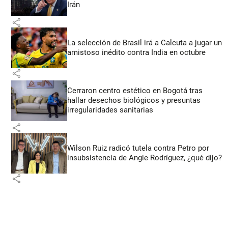
Irán
share
La selección de Brasil irá a Calcuta a jugar un
amistoso inédito contra India en octubre
share
Cerraron centro estético en Bogotá tras
hallar desechos biológicos y presuntas
irregularidades sanitarias
share
Wilson Ruiz radicó tutela contra Petro por
insubsistencia de Angie Rodríguez, ¿qué dijo?
share