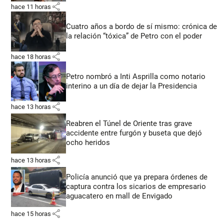
share
hace 11 horas
Cuatro años a bordo de sí mismo: crónica de
la relación “tóxica” de Petro con el poder
share
hace 18 horas
Petro nombró a Inti Asprilla como notario
interino a un día de dejar la Presidencia
share
hace 13 horas
Reabren el Túnel de Oriente tras grave
accidente entre furgón y buseta que dejó
ocho heridos
share
hace 13 horas
Policía anunció que ya prepara órdenes de
captura contra los sicarios de empresario
aguacatero en mall de Envigado
share
hace 15 horas