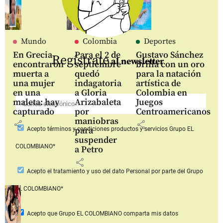
Mundo
Colombia
Deportes
En Grecia
Para el 2 de
Gustavo Sánchez
Regístrate
al newsletter
encontraron
septiembre
brilla con un oro
muerta a
quedó
para la natación
una mujer
indagatoria
artística de
en una
a Gloria
Colombia en
maleta: hay
Arizabaleta
Juegos
capturado
por
Centroamericanos
maniobras
share
share
para
Acepto
términos y condiciones productos y servicios
Grupo EL
suspender
COLOMBIANO*
a Petro
share
Acepto
el tratamiento y uso del dato Personal
por parte del Grupo
EL COLOMBIANO*
Acepto que Grupo EL COLOMBIANO
comparta mis datos