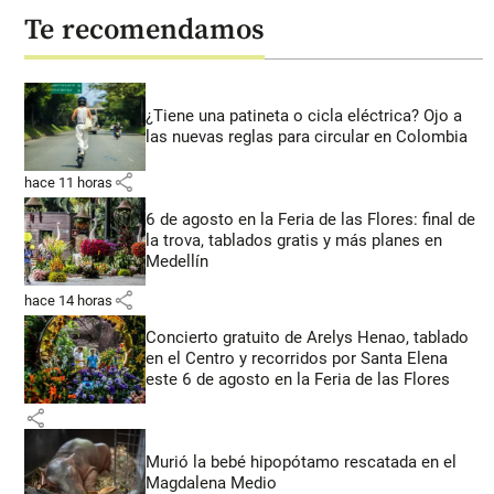
Te recomendamos
¿Tiene una patineta o cicla eléctrica? Ojo a
las nuevas reglas para circular en Colombia
share
hace 11 horas
6 de agosto en la Feria de las Flores: final de
la trova, tablados gratis y más planes en
Medellín
share
hace 14 horas
Concierto gratuito de Arelys Henao, tablado
en el Centro y recorridos por Santa Elena
este 6 de agosto en la Feria de las Flores
share
Murió la bebé hipopótamo rescatada en el
Magdalena Medio