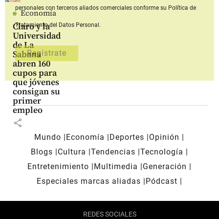
personales con terceros aliados comerciales
conforme su Política de
Economía
Claro y la
Tratamiento del Datos Personal.
Universidad
de La
Sabana
abren 160
cupos para
que jóvenes
consigan su
primer
empleo
share
Mundo
Economía
Deportes
Opinión
Blogs
Cultura
Tendencias
Tecnología
Entretenimiento
Multimedia
Generación
Especiales marcas aliadas
Pódcast
REDES SOCIALES