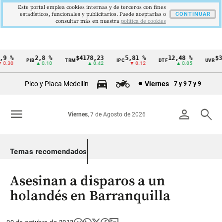
Este portal emplea cookies internas y de terceros con fines
estadísticos, funcionales y publicitarios. Puede aceptarlas o
CONTINUAR
consultar más en nuestra
politica de cookies
9 %
2,8 %
$4178,23
5,81 %
12,48 %
$38
PIB
TRM
IPC
DTF
UVR
Cintillo
.30
▲ 0.10
▲ 0.42
▼ 0.12
▲ 0.05
de
Pico y Placa Medellín
Viernes
7 y 9
7 y 9
indicadores
económicos
menu
person
search
Viernes
, 7 de Agosto de 2026
Colombia
Temas recomendados
Asesinan a disparos a un
holandés en Barranquilla