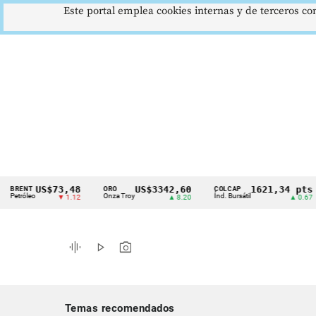
Este portal emplea cookies internas y de terceros con
US$73,48
US$3342,60
1621,34 pts
NT
ORO
COLCAP
US
Cintillo
leo
Onza Troy
Índ. Bursátil
Dó
▼ 1.12
▲ 8.20
▲ 0.67
de
indicadores
graphic_eq
play_arrow
photo_camera
económicos
Colombia
Temas recomendados