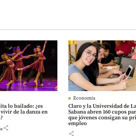
Economía
ita lo bailado: ¿es
Claro y la Universidad de L
 vivir de la danza en
Sabana abren 160 cupos pa
n?
que jóvenes consigan su p
empleo
share
as
share