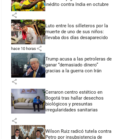
inédito contra India en octubre
share
Luto entre los silleteros por la
muerte de uno de sus niños:
llevaba dos días desaparecido
share
hace 10 horas
Trump acusa a las petroleras de
ganar “demasiado dinero”
gracias a la guerra con Irán
share
Cerraron centro estético en
Bogotá tras hallar desechos
biológicos y presuntas
irregularidades sanitarias
share
Wilson Ruiz radicó tutela contra
Petro por insubsistencia de