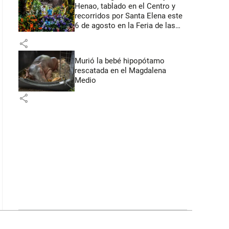
Henao, tablado en el Centro y
recorridos por Santa Elena este
6 de agosto en la Feria de las
Flores
share
Murió la bebé hipopótamo
rescatada en el Magdalena
Medio
share