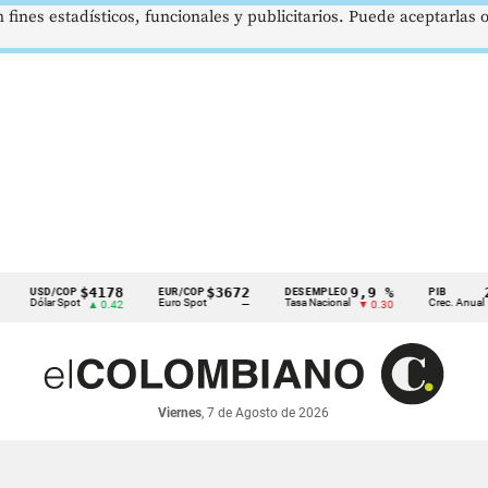
 fines estadísticos, funcionales y publicitarios. Puede aceptarlas
$4178
$3672
9,9 %
2,8 %
D/COP
EUR/COP
DESEMPLEO
PIB
lar Spot
Euro Spot
Tasa Nacional
Crec. Anual
▲ 0.42
—
▼ 0.30
▲ 0.10
Viernes
, 7 de Agosto de 2026