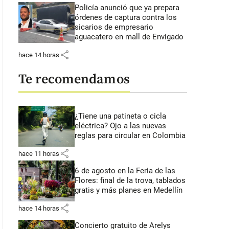
Policía anunció que ya prepara
órdenes de captura contra los
sicarios de empresario
aguacatero en mall de Envigado
share
hace 14 horas
Te recomendamos
¿Tiene una patineta o cicla
eléctrica? Ojo a las nuevas
reglas para circular en Colombia
share
hace 11 horas
6 de agosto en la Feria de las
Flores: final de la trova, tablados
gratis y más planes en Medellín
share
hace 14 horas
Concierto gratuito de Arelys