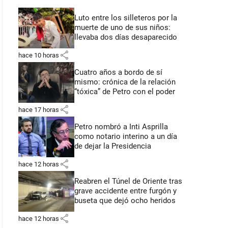
Luto entre los silleteros por la
muerte de uno de sus niños:
llevaba dos días desaparecido
share
hace 10 horas
Cuatro años a bordo de sí
mismo: crónica de la relación
“tóxica” de Petro con el poder
share
hace 17 horas
Petro nombró a Inti Asprilla
como notario interino a un día
de dejar la Presidencia
share
hace 12 horas
Reabren el Túnel de Oriente tras
grave accidente entre furgón y
buseta que dejó ocho heridos
share
hace 12 horas